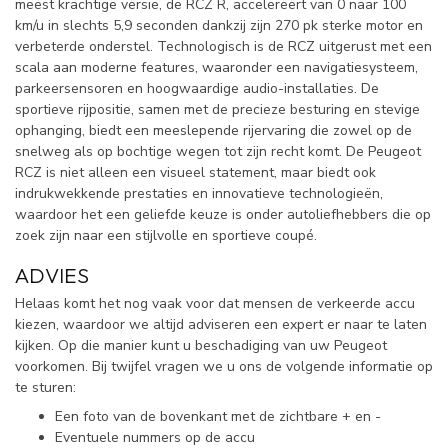
meest krachtige versie, de RCZ R, accelereert van 0 naar 100
km/u in slechts 5,9 seconden dankzij zijn 270 pk sterke motor en
verbeterde onderstel. Technologisch is de RCZ uitgerust met een
scala aan moderne features, waaronder een navigatiesysteem,
parkeersensoren en hoogwaardige audio-installaties. De
sportieve rijpositie, samen met de precieze besturing en stevige
ophanging, biedt een meeslepende rijervaring die zowel op de
snelweg als op bochtige wegen tot zijn recht komt. De Peugeot
RCZ is niet alleen een visueel statement, maar biedt ook
indrukwekkende prestaties en innovatieve technologieën,
waardoor het een geliefde keuze is onder autoliefhebbers die op
zoek zijn naar een stijlvolle en sportieve coupé.
ADVIES
Helaas komt het nog vaak voor dat mensen de verkeerde accu
kiezen, waardoor we altijd adviseren een expert er naar te laten
kijken. Op die manier kunt u beschadiging van uw Peugeot
voorkomen. Bij twijfel vragen we u ons de volgende informatie op
te sturen:
Een foto van de bovenkant met de zichtbare + en -
Eventuele nummers op de accu