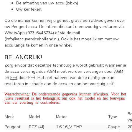
De afmeting van uw accu (lxbxh)
Uw kenteken.
Op die manier kunnen wij u geheel gratis een advies geven over
uw Peugeot accu. De informatie kunt u eenvoudig versturen via
WhatsApp (
073-6445734) of via de mail
(
info@accuserviceholland.nl
). Ook is het mogelijk om met uw
accu langs te komen in onze winkel.
BELANGRIJK!
Zorg ervoor dat dezelfde technologie wordt gebruikt wanneer je
de accu vervangt, dus AGM moet worden vervangen door
AGM
en
EFB
door EFB. Het niet naleven van deze richtlijnen kan
resulteren in schade aan de accu en aan het voertuig zelf.
Waarschuwing: De onderstaande gegevens kunnen afwijken. Voor het
juiste resultaat is het belangrijk om ook het model en het bouwjaar
van uw voertuig te controleren.
B
Merk
Model
Motor
Type
va
Peugeot
RCZ (4J)
1.6 16_V THP
Coupé
2