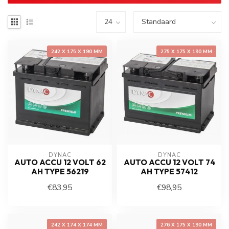
242 X 175 X 190 MM
275 X 175 X 190 MM
DYNAC
DYNAC
AUTO ACCU 12 VOLT 62
AUTO ACCU 12 VOLT 74
AH TYPE 56219
AH TYPE 57412
€83,95
€98,95
242 X 174 X 174 MM
276 X 175 X 190 MM