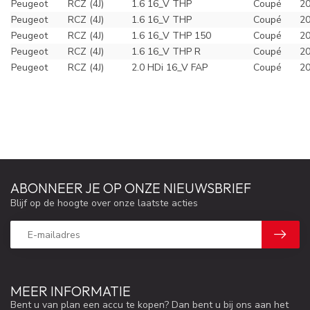
Peugeot
RCZ (4J)
1.6 16_V THP
Coupé
2
Peugeot
RCZ (4J)
1.6 16_V THP
Coupé
2
Peugeot
RCZ (4J)
1.6 16_V THP 150
Coupé
2
Peugeot
RCZ (4J)
1.6 16_V THP R
Coupé
2
Peugeot
RCZ (4J)
2.0 HDi 16_V FAP
Coupé
2
ABONNEER JE OP ONZE NIEUWSBRIEF
Blijf op de hoogte over onze laatste acties
MEER INFORMATIE
Bent u van plan een accu te kopen? Dan bent u bij ons aan het