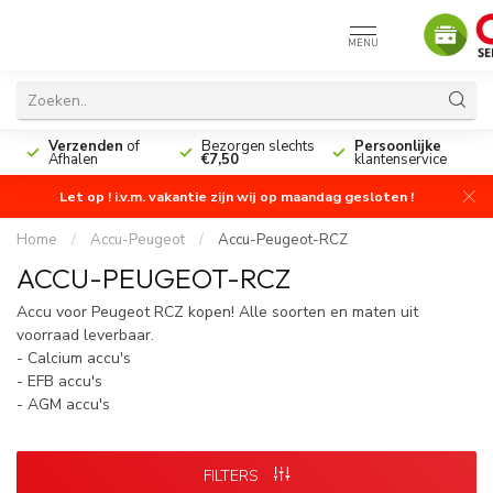
MENU
n
Verzenden
of
Bezorgen slechts
Persoonlijke
Afhalen
€7,50
klantenservice
Let op ! i.v.m. vakantie zijn wij op maandag gesloten !
Home
/
Accu-Peugeot
/
Accu-Peugeot-RCZ
ACCU-PEUGEOT-RCZ
Accu voor Peugeot RCZ kopen! Alle soorten en maten uit
voorraad leverbaar.
- Calcium accu's
- EFB accu's
- AGM accu's
FILTERS