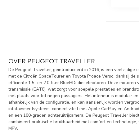
OVER PEUGEOT TRAVELLER
De Peugeot Traveller, geïntroduceerd in 2016, is een veelzijdige
met de Citroën SpaceTourer en Toyota Proace Verso, dankzij de s
efficiënte 1.5- en 2.0-liter BlueHDi dieselmotoren. Deze motore
transmissie (EAT8), wat zorgt voor soepele prestaties en brandsto
met plaats voor tot negen passagiers. Het interieur is modulair en
afhankelijk van de configuratie, en kan aanzienlijk worden vergro
infotainmentsysteem, connectiviteit met Apple CarPlay en Android
en een 180-graden achteruitrijcamera. De Peugeot Traveller biedt 
combineert praktische bruikbaarheid met comfort en technologie, w
MPV.