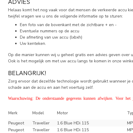
ADVIES
Helaas komt het nog vaak voor dat mensen de verkeerde accu kiez
twijfel vragen we u ons de volgende informatie op te sturen:
Een foto van de bovenkant met de zichtbare + en -
Eventuele nummers op de accu
De afmeting van uw accu (lxbxh)
Uw kenteken.
Op die manier kunnen wij u geheel gratis een advies geven over 
Ook is het mogelijk om met uw accu langs te komen in onze wink
BELANGRIJK!
Zorg ervoor dat dezelfde technologie wordt gebruikt wanneer j
schade aan de accu en aan het voertuig zelf.
Waarschuwing: De onderstaande gegevens kunnen afwijken. Voor het ju
Merk
Model
Motor
Ty
Peugeot
Traveller
1.6 Blue HDi 115
MP
Peugeot
Traveller
1.6 Blue HDi 115
MP