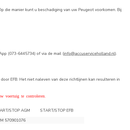
 Op die manier kunt u beschadiging van uw Peugeot voorkomen. Bij
App (
073-6445734) of via de mail (
info@accuserviceholland.nl
).
door EFB. Het niet naleven van deze richtlijnen kan resulteren in
w voertuig te controleren.
ART/STOP AGM
START/STOP EFB
M 570901076