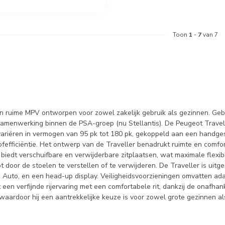
Toon
1
-
7
van 7
 en ruime MPV ontworpen voor zowel zakelijk gebruik als gezinnen. Ge
amenwerking binnen de PSA-groep (nu Stellantis). De Peugeot Travell
n variëren in vermogen van 95 pk tot 180 pk, gekoppeld aan een handg
fefficiëntie. Het ontwerp van de Traveller benadrukt ruimte en comfort
 biedt verschuifbare en verwijderbare zitplaatsen, wat maximale flexibi
ot door de stoelen te verstellen of te verwijderen. De Traveller is u
 Auto, en een head-up display. Veiligheidsvoorzieningen omvatten adap
een verfijnde rijervaring met een comfortabele rit, dankzij de onafhan
aardoor hij een aantrekkelijke keuze is voor zowel grote gezinnen als 