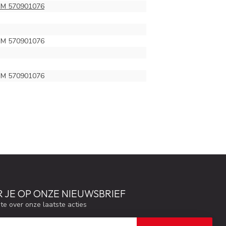
M 570901076
M 570901076
M 570901076
 JE OP ONZE NIEUWSBRIEF
gte over onze laatste acties