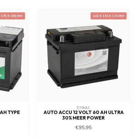
X 175 X 190 MM
242 X 174 X 174 MM
DYNAC
 AH TYPE
AUTO ACCU 12 VOLT 60 AH ULTRA
30% MEER POWER
€95,95