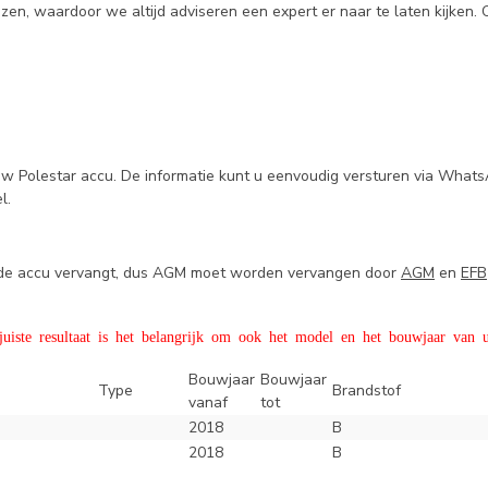
n, waardoor we altijd adviseren een expert er naar te laten kijken. 
uw Polestar accu. De informatie kunt u eenvoudig versturen via Whats
el.
e de accu vervangt, dus AGM moet worden vervangen door
AGM
en
EFB
iste resultaat is het belangrijk om ook het model en het bouwjaar van u
Bouwjaar
Bouwjaar
Type
Brandstof
vanaf
tot
2018
B
2018
B