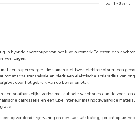
Toon
1
-
3
van 3
lug-in hybride sportcoupe van het luxe automerk Polestar, een dochte
he voertuigen.
motor met een supercharger, die samen met twee elektromotoren een ge
automatische transmissie en biedt een elektrische actieradius van ong
vergroot door het gebruik van de benzinemotor.
n een onafhankelijke vering met dubbele wishbones aan de voor- en ac
namische carrosserie en een luxe interieur met hoogwaardige materia
ratie.
1 een opwindende rijervaring en een luxe uitstraling, gericht op liefhe