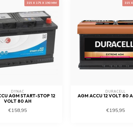
315 X 175 X 190 MM
315 
DYNAC
DURACELL
CU AGM START-STOP 12
AGM ACCU 12 VOLT 80 A
VOLT 80 AH
€158,95
€195,95