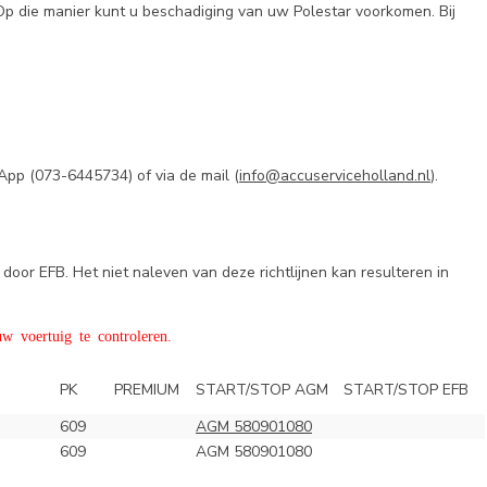
Op die manier kunt u beschadiging van uw Polestar voorkomen. Bij
App (
073-6445734) of via de mail (
info@accuserviceholland.nl
).
door EFB. Het niet naleven van deze richtlijnen kan resulteren in
w voertuig te controleren.
PK
PREMIUM
START/STOP AGM
START/STOP EFB
609
AGM 580901080
609
AGM 580901080