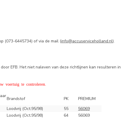
pp (
073-6445734) of via de mail (
info@accuserviceholland.nl
).
door EFB. Het niet naleven van deze richtlijnen kan resulteren in
w voertuig te controleren.
aar
Brandstof
PK
PREMIUM
Loodvrij (Oct.95/98)
55
56069
Loodvrij (Oct.95/98)
64
56069