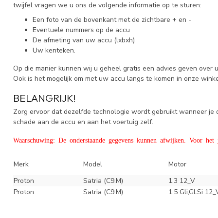
twijfel vragen we u ons de volgende informatie op te sturen:
Een foto van de bovenkant met de zichtbare + en -
Eventuele nummers op de accu
De afmeting van uw accu (lxbxh)
Uw kenteken.
Op die manier kunnen wij u geheel gratis een advies geven over 
Ook is het mogelijk om met uw accu langs te komen in onze wink
BELANGRIJK!
Zorg ervoor dat dezelfde technologie wordt gebruikt wanneer j
schade aan de accu en aan het voertuig zelf.
Waarschuwing: De onderstaande gegevens kunnen afwijken. Voor het ju
Merk
Model
Motor
Proton
Satria (C9.M)
1.3 12_V
Proton
Satria (C9.M)
1.5 Gli,GLSi 12_