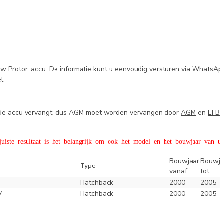
uw Proton accu. De informatie kunt u eenvoudig versturen via WhatsA
el.
e de accu vervangt, dus AGM moet worden vervangen door
AGM
en
EFB
iste resultaat is het belangrijk om ook het model en het bouwjaar van u
Bouwjaar
Bouwj
Type
vanaf
tot
Hatchback
2000
2005
V
Hatchback
2000
2005