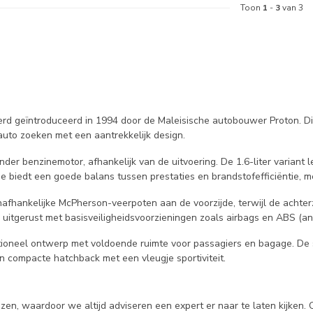
Toon
1
-
3
van 3
rd geïntroduceerd in 1994 door de Maleisische autobouwer Proton. Dit
 auto zoeken met een aantrekkelijk design.
linder benzinemotor, afhankelijk van de uitvoering. De 1.6-liter varia
e biedt een goede balans tussen prestaties en brandstofefficiëntie, m
afhankelijke McPherson-veerpoten aan de voorzijde, terwijl de achterz
 is uitgerust met basisveiligheidsvoorzieningen zoals airbags en ABS (
tioneel ontwerp met voldoende ruimte voor passagiers en bagage. De s
n compacte hatchback met een vleugje sportiviteit.
en, waardoor we altijd adviseren een expert er naar te laten kijken. 