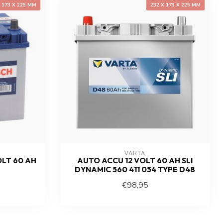
X 173 X 225 MM
232 X 173 X 225 MM
VARTA
OLT 60 AH
AUTO ACCU 12 VOLT 60 AH SLI
DYNAMIC 560 411 054 TYPE D48
€98,95