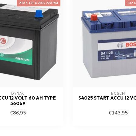
230 X 171 X 200 / 220 MM
232 
DYNAC
BOSCH
CU 12 VOLT 60 AH TYPE
S4025 START ACCU 12 V
56069
€86,95
€143,95