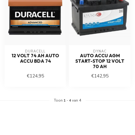
DURACELL
DYNAC
12 VOLT 74 AH AUTO
AUTO ACCU AGM
ACCU BDA 74
START-STOP 12 VOLT
70 AH
€124,95
€142,95
Toon
1
-
4
van 4