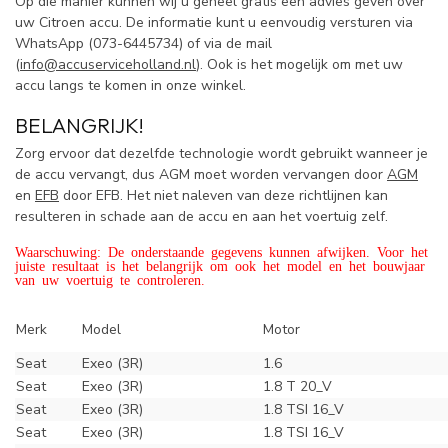
Op die manier kunnen wij u geheel gratis een advies geven over
uw Citroen accu. De informatie kunt u eenvoudig versturen via
WhatsApp (
073-6445734) of via de mail
(
info@accuserviceholland.nl
). Ook is het mogelijk om met uw
accu langs te komen in onze winkel.
BELANGRIJK!
Zorg ervoor dat dezelfde technologie wordt gebruikt wanneer je
de accu vervangt, dus AGM moet worden vervangen door
AGM
en
EFB
door EFB. Het niet naleven van deze richtlijnen kan
resulteren in schade aan de accu en aan het voertuig zelf.
Waarschuwing: De onderstaande gegevens kunnen afwijken. Voor het
juiste resultaat is het belangrijk om ook het model en het bouwjaar
van uw voertuig te controleren.
Merk
Model
Motor
Seat
Exeo (3R)
1.6
Seat
Exeo (3R)
1.8 T 20_V
Seat
Exeo (3R)
1.8 TSI 16_V
Seat
Exeo (3R)
1.8 TSI 16_V