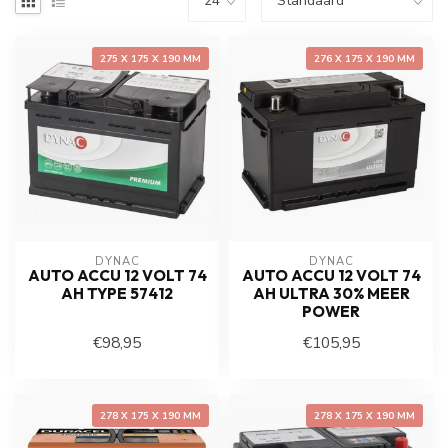
275 X 175 X 190 MM
276 X 175 X 190 MM
DYNAC
DYNAC
AUTO ACCU 12 VOLT 74
AUTO ACCU 12 VOLT 74
AH TYPE 57412
AH ULTRA 30% MEER
POWER
€98,95
€105,95
278 X 175 X 190 MM
278 X 175 X 190 MM