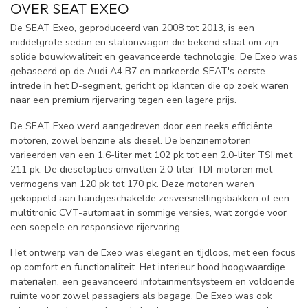
OVER SEAT EXEO
De SEAT Exeo, geproduceerd van 2008 tot 2013, is een
middelgrote sedan en stationwagon die bekend staat om zijn
solide bouwkwaliteit en geavanceerde technologie. De Exeo was
gebaseerd op de Audi A4 B7 en markeerde SEAT's eerste
intrede in het D-segment, gericht op klanten die op zoek waren
naar een premium rijervaring tegen een lagere prijs.
De SEAT Exeo werd aangedreven door een reeks efficiënte
motoren, zowel benzine als diesel. De benzinemotoren
varieerden van een 1.6-liter met 102 pk tot een 2.0-liter TSI met
211 pk. De dieselopties omvatten 2.0-liter TDI-motoren met
vermogens van 120 pk tot 170 pk. Deze motoren waren
gekoppeld aan handgeschakelde zesversnellingsbakken of een
multitronic CVT-automaat in sommige versies, wat zorgde voor
een soepele en responsieve rijervaring.
Het ontwerp van de Exeo was elegant en tijdloos, met een focus
op comfort en functionaliteit. Het interieur bood hoogwaardige
materialen, een geavanceerd infotainmentsysteem en voldoende
ruimte voor zowel passagiers als bagage. De Exeo was ook