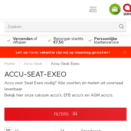
MENU
n
Verzenden
of
Bezorgen slechts
Persoonlijke
Afhalen
€7,50
klantenservice
Let op ! i.v.m. vakantie zijn wij op maandag gesloten !
Home
/
Accu-Seat
/
Accu-Seat-Exeo
ACCU-SEAT-EXEO
Accu voor Seat Exeo nodig? Alle soorten en maten uit voorraad
leverbaar.
Bekijk hier onze calcium accu's, EFB accu's en AGM accu's.
FILTERS