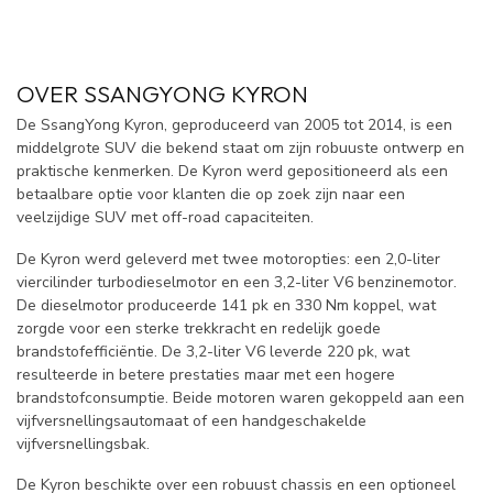
OVER SSANGYONG KYRON
De SsangYong Kyron, geproduceerd van 2005 tot 2014, is een
middelgrote SUV die bekend staat om zijn robuuste ontwerp en
praktische kenmerken. De Kyron werd gepositioneerd als een
betaalbare optie voor klanten die op zoek zijn naar een
veelzijdige SUV met off-road capaciteiten.
De Kyron werd geleverd met twee motoropties: een 2,0-liter
viercilinder turbodieselmotor en een 3,2-liter V6 benzinemotor.
De dieselmotor produceerde 141 pk en 330 Nm koppel, wat
zorgde voor een sterke trekkracht en redelijk goede
brandstofefficiëntie. De 3,2-liter V6 leverde 220 pk, wat
resulteerde in betere prestaties maar met een hogere
brandstofconsumptie. Beide motoren waren gekoppeld aan een
vijfversnellingsautomaat of een handgeschakelde
vijfversnellingsbak.
De Kyron beschikte over een robuust chassis en een optioneel