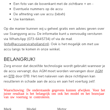
Een foto van de bovenkant met de zichtbare + en -
Eventuele nummers op de accu
De afmeting van uw accu (lxbxh)
Uw kenteken.
Op die manier kunnen wij u geheel gratis een advies geven over
uw Ssangyong accu. De informatie kunt u eenvoudig versturen
via WhatsApp (
073-6445734) of via de mail
(
info@accuserviceholland.nl
). Ook is het mogelijk om met uw
accu langs te komen in onze winkel.
BELANGRIJK!
Zorg ervoor dat dezelfde technologie wordt gebruikt wanneer je
de accu vervangt, dus AGM moet worden vervangen door
AGM
en
EFB
door EFB. Het niet naleven van deze richtlijnen kan
resulteren in schade aan de accu en aan het voertuig zelf.
Waarschuwing: De onderstaande gegevens kunnen afwijken. Voor het
juiste resultaat is het belangrijk om ook het model en het bouwjaar
van uw voertuig te controleren.
Merk
Model
Motor