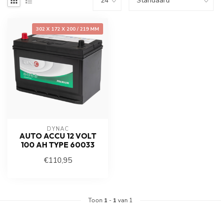
302 X 172 X 200 / 219 MM
DYNAC
AUTO ACCU 12 VOLT
100 AH TYPE 60033
€110,95
Toon
1
-
1
van 1