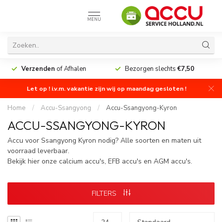
MENU
Verzenden
of Afhalen
Bezorgen slechts
€7,50
Let op ! i.v.m. vakantie zijn wij op maandag gesloten !
Home
/
Accu-Ssangyong
/
Accu-Ssangyong-Kyron
ACCU-SSANGYONG-KYRON
Accu voor Ssangyong Kyron nodig? Alle soorten en maten uit
voorraad leverbaar.
Bekijk hier onze calcium accu's, EFB accu's en AGM accu's.
FILTERS