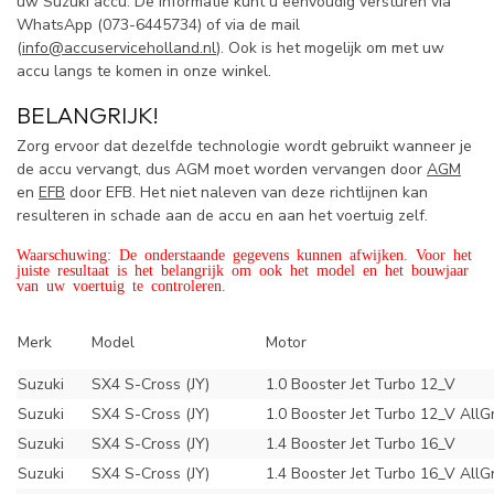
uw Suzuki accu. De informatie kunt u eenvoudig versturen via
WhatsApp (
073-6445734) of via de mail
(
info@accuserviceholland.nl
). Ook is het mogelijk om met uw
accu langs te komen in onze winkel.
BELANGRIJK!
Zorg ervoor dat dezelfde technologie wordt gebruikt wanneer je
de accu vervangt, dus AGM moet worden vervangen door
AGM
en
EFB
door EFB. Het niet naleven van deze richtlijnen kan
resulteren in schade aan de accu en aan het voertuig zelf.
Waarschuwing: De onderstaande gegevens kunnen afwijken. Voor het
juiste resultaat is het belangrijk om ook het model en het bouwjaar
van uw voertuig te controleren.
Merk
Model
Motor
Suzuki
SX4 S-Cross (JY)
1.0 Booster Jet Turbo 12_V
Suzuki
SX4 S-Cross (JY)
1.0 Booster Jet Turbo 12_V AllG
Suzuki
SX4 S-Cross (JY)
1.4 Booster Jet Turbo 16_V
Suzuki
SX4 S-Cross (JY)
1.4 Booster Jet Turbo 16_V AllG