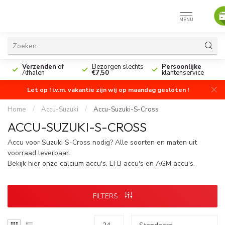
MENU
n
Verzenden
of
Bezorgen slechts
Persoonlijke
Afhalen
€7,50
klantenservice
Let op ! i.v.m. vakantie zijn wij op maandag gesloten !
Home
/
Accu-Suzuki
/
Accu-Suzuki-S-Cross
ACCU-SUZUKI-S-CROSS
Accu voor Suzuki S-Cross nodig? Alle soorten en maten uit
voorraad leverbaar.
Bekijk hier onze calcium accu's, EFB accu's en AGM accu's.
FILTERS