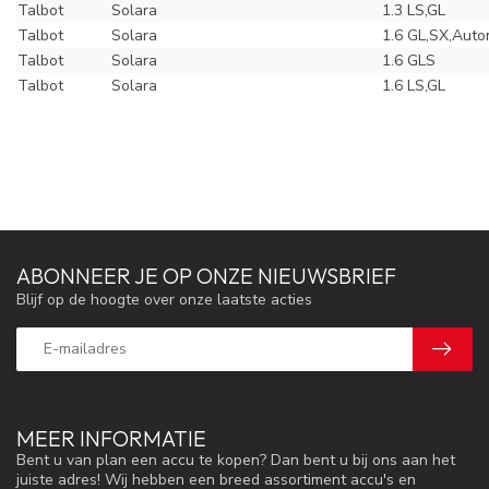
Talbot
Solara
1.3 LS,GL
Talbot
Solara
1.6 GL,SX,Auto
Talbot
Solara
1.6 GLS
Talbot
Solara
1.6 LS,GL
ABONNEER JE OP ONZE NIEUWSBRIEF
Blijf op de hoogte over onze laatste acties
MEER INFORMATIE
Bent u van plan een accu te kopen? Dan bent u bij ons aan het
juiste adres! Wij hebben een breed assortiment accu's en