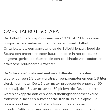
OVER TALBOT SOLARA
De Talbot Solara, geproduceerd van 1979 tot 1986, was een
compacte luxe sedan van het Franse automerk Talbot.
Ontwikkeld als een aanvulling op de Talbot Horizon, bood de
Solara een grotere en meer luxueuze optie in het compacte
segment, gericht op klanten die een combinatie van comfort en
praktische bruikbaarheid zochten.
De Solara werd geleverd met verschillende motoropties,
waaronder een 1,3-liter viercilinder benzinemotor en een 1,6-liter
viercilinder motor. De 1,3-liter motor produceerde ongeveer 60
pk, terwijl de 1,6-liter motor tot 80 pk leverde. Deze motoren
waren gekoppeld aan een vierversnellingshandgeschakelde
transmissie, met een automatische transmissie als optie. De
Solara bood een goede balans tussen prestaties en
brandstofefficiëntie, met een comfortabele rit en een ruime