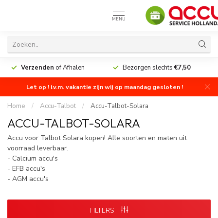
MENU
Verzenden
of Afhalen
Bezorgen slechts
€7,50
Let op ! i.v.m. vakantie zijn wij op maandag gesloten !
Home
/
Accu-Talbot
/
Accu-Talbot-Solara
ACCU-TALBOT-SOLARA
Accu voor Talbot Solara kopen! Alle soorten en maten uit
voorraad leverbaar.
- Calcium accu's
- EFB accu's
- AGM accu's
FILTERS