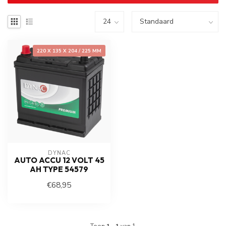
220 X 135 X 204 / 225 MM
DYNAC
AUTO ACCU 12 VOLT 45
AH TYPE 54579
€68,95
Toon
1
-
1
van 1