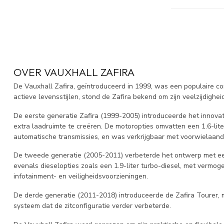
OVER VAUXHALL ZAFIRA
De Vauxhall Zafira, geïntroduceerd in 1999, was een populaire 
actieve levensstijlen, stond de Zafira bekend om zijn veelzijdigheid
De eerste generatie Zafira (1999-2005) introduceerde het innov
extra laadruimte te creëren. De motoropties omvatten een 1.6-lit
automatische transmissies, en was verkrijgbaar met voorwielaandr
De tweede generatie (2005-2011) verbeterde het ontwerp met een 
evenals dieselopties zoals een 1.9-liter turbo-diesel, met verm
infotainment- en veiligheidsvoorzieningen.
De derde generatie (2011-2018) introduceerde de Zafira Tourer, 
systeem dat de zitconfiguratie verder verbeterde.