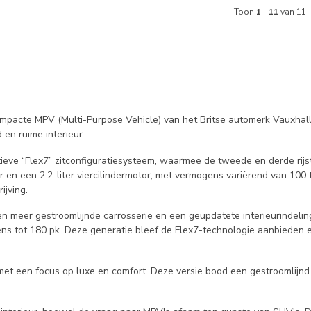
Toon
1
-
11
van 11
compacte MPV (Multi-Purpose Vehicle) van het Britse automerk Vauxha
 en ruime interieur.
atieve “Flex7” zitconfiguratiesysteem, waarmee de tweede en derde r
er en een 2.2-liter viercilindermotor, met vermogens variërend van 10
ijving.
meer gestroomlijnde carrosserie en een geüpdatete interieurindeling.
ogens tot 180 pk. Deze generatie bleef de Flex7-technologie aanbiede
met een focus op luxe en comfort. Deze versie bood een gestroomlijnd