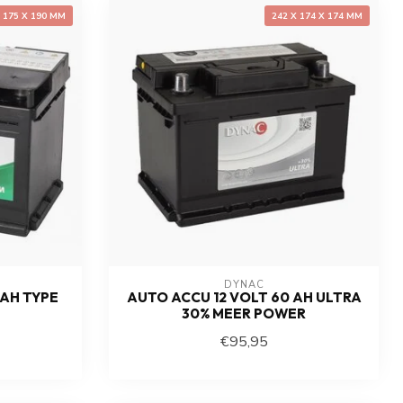
X 175 X 190 MM
242 X 174 X 174 MM
DYNAC
 AH TYPE
AUTO ACCU 12 VOLT 60 AH ULTRA
30% MEER POWER
€95,95