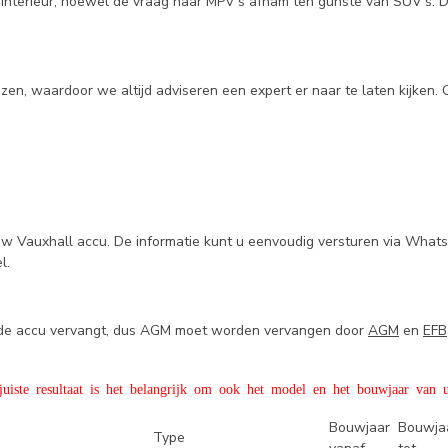
 interieur, hoewel de vraag naar MPV's afnam ten gunste van SUV's. De
en, waardoor we altijd adviseren een expert er naar te laten kijken.
uw Vauxhall accu. De informatie kunt u eenvoudig versturen via What
el.
e de accu vervangt, dus AGM moet worden vervangen door
AGM
en
EFB
iste resultaat is het belangrijk om ook het model en het bouwjaar van u
Bouwjaar
Bouwja
Type