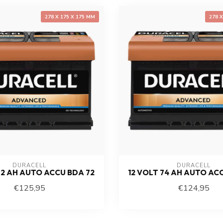
278 X 175 X 175 MM
278 
DURACELL
DURACELL
72 AH AUTO ACCU BDA 72
12 VOLT 74 AH AUTO AC
€125,95
€124,95