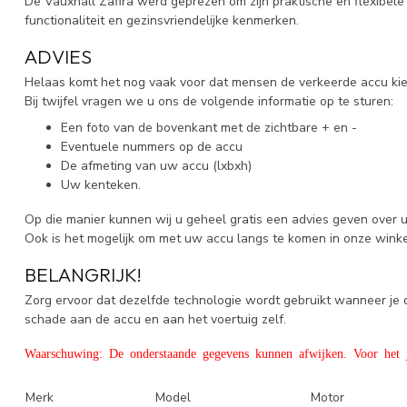
De Vauxhall Zafira werd geprezen om zijn praktische en flexibele
functionaliteit en gezinsvriendelijke kenmerken.
ADVIES
Helaas komt het nog vaak voor dat mensen de verkeerde accu kiez
Bij twijfel vragen we u ons de volgende informatie op te sturen:
Een foto van de bovenkant met de zichtbare + en -
Eventuele nummers op de accu
De afmeting van uw accu (lxbxh)
Uw kenteken.
Op die manier kunnen wij u geheel gratis een advies geven over 
Ook is het mogelijk om met uw accu langs te komen in onze wink
BELANGRIJK!
Zorg ervoor dat dezelfde technologie wordt gebruikt wanneer j
schade aan de accu en aan het voertuig zelf.
Waarschuwing: De onderstaande gegevens kunnen afwijken. Voor het ju
Merk
Model
Motor