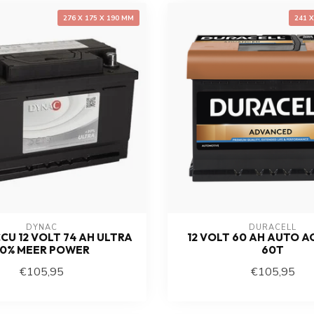
276 X 175 X 190 MM
241 
DYNAC
DURACELL
CU 12 VOLT 74 AH ULTRA
12 VOLT 60 AH AUTO A
0% MEER POWER
60T
€105,95
€105,95