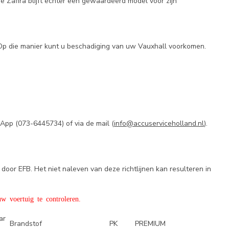
 Zafira blijft echter een gewaardeerd model voor zijn
 Op die manier kunt u beschadiging van uw Vauxhall voorkomen.
sApp (
073-6445734) of via de mail (
info@accuserviceholland.nl
).
door EFB. Het niet naleven van deze richtlijnen kan resulteren in
w voertuig te controleren.
ar
Brandstof
PK
PREMIUM