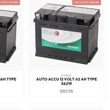
X 175 X 175 MM
242 X 175 X 190 MM
DYNAC
 AH TYPE
AUTO ACCU 12 VOLT 62 AH TYPE
56219
€83,95