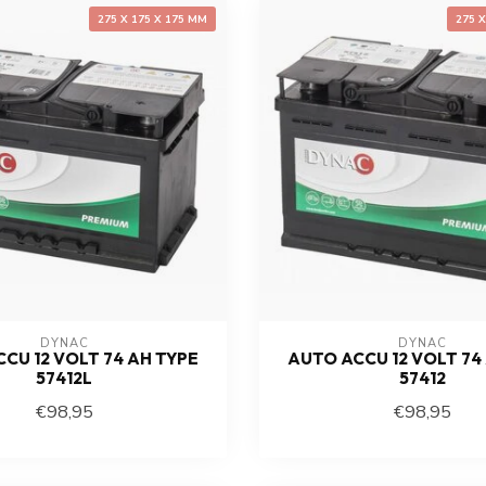
275 X 175 X 175 MM
275 
DYNAC
DYNAC
CU 12 VOLT 74 AH TYPE
AUTO ACCU 12 VOLT 74
57412L
57412
€98,95
€98,95