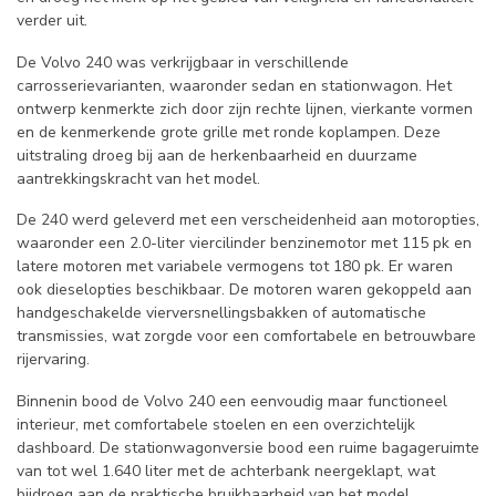
verder uit.
De Volvo 240 was verkrijgbaar in verschillende
carrosserievarianten, waaronder sedan en stationwagon. Het
ontwerp kenmerkte zich door zijn rechte lijnen, vierkante vormen
en de kenmerkende grote grille met ronde koplampen. Deze
uitstraling droeg bij aan de herkenbaarheid en duurzame
aantrekkingskracht van het model.
De 240 werd geleverd met een verscheidenheid aan motoropties,
waaronder een 2.0-liter viercilinder benzinemotor met 115 pk en
latere motoren met variabele vermogens tot 180 pk. Er waren
ook dieselopties beschikbaar. De motoren waren gekoppeld aan
handgeschakelde vierversnellingsbakken of automatische
transmissies, wat zorgde voor een comfortabele en betrouwbare
rijervaring.
Binnenin bood de Volvo 240 een eenvoudig maar functioneel
interieur, met comfortabele stoelen en een overzichtelijk
dashboard. De stationwagonversie bood een ruime bagageruimte
van tot wel 1.640 liter met de achterbank neergeklapt, wat
bijdroeg aan de praktische bruikbaarheid van het model.