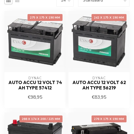
275 X 175 X 190 MM
242 X 175 X 190 MM
DYNAC
DYNAC
AUTO ACCU 12 VOLT 74
AUTO ACCU 12 VOLT 62
AH TYPE 57412
AH TYPE 56219
€98,95
€83,95
266 X 174 X 200 / 225 MM
276 X 175 X 190 MM