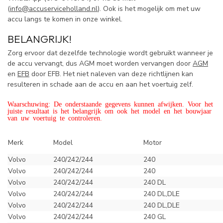
(
info@accuserviceholland.nl
). Ook is het mogelijk om met uw
accu langs te komen in onze winkel.
BELANGRIJK!
Zorg ervoor dat dezelfde technologie wordt gebruikt wanneer je
de accu vervangt, dus AGM moet worden vervangen door
AGM
en
EFB
door EFB. Het niet naleven van deze richtlijnen kan
resulteren in schade aan de accu en aan het voertuig zelf.
Waarschuwing: De onderstaande gegevens kunnen afwijken. Voor het
juiste resultaat is het belangrijk om ook het model en het bouwjaar
van uw voertuig te controleren.
Merk
Model
Motor
Volvo
240/242/244
240
Volvo
240/242/244
240
Volvo
240/242/244
240 DL
Volvo
240/242/244
240 DL,DLE
Volvo
240/242/244
240 DL,DLE
Volvo
240/242/244
240 GL