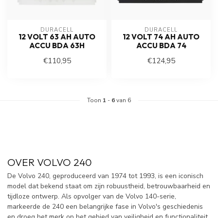
DURACELL
DURACELL
12 VOLT 63 AH AUTO
12 VOLT 74 AH AUTO
ACCU BDA 63H
ACCU BDA 74
€110,95
€124,95
Toon
1
-
6
van 6
OVER VOLVO 240
De Volvo 240, geproduceerd van 1974 tot 1993, is een iconisch
model dat bekend staat om zijn robuustheid, betrouwbaarheid en
tijdloze ontwerp. Als opvolger van de Volvo 140-serie,
markeerde de 240 een belangrijke fase in Volvo's geschiedenis
en droeg het merk op het gebied van veiligheid en functionaliteit