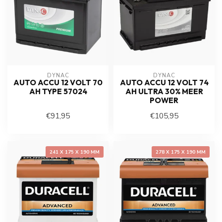
DYNAC
DYNAC
AUTO ACCU 12 VOLT 70
AUTO ACCU 12 VOLT 74
AH TYPE 57024
AH ULTRA 30% MEER
POWER
€91,95
€105,95
241 X 175 X 190 MM
278 X 175 X 190 MM