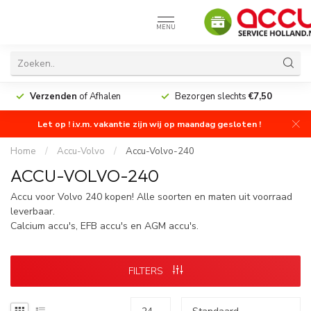
MENU
Verzenden
of Afhalen
Bezorgen slechts
€7,50
Let op ! i.v.m. vakantie zijn wij op maandag gesloten !
Home
/
Accu-Volvo
/
Accu-Volvo-240
ACCU-VOLVO-240
Accu voor Volvo 240 kopen! Alle soorten en maten uit voorraad
leverbaar.
Calcium accu's, EFB accu's en AGM accu's.
FILTERS