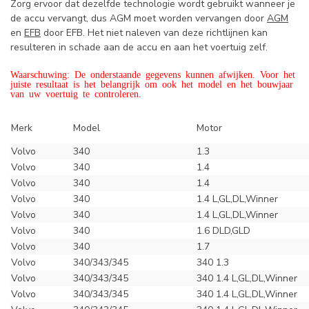
Zorg ervoor dat dezelfde technologie wordt gebruikt wanneer je
de accu vervangt, dus AGM moet worden vervangen door
AGM
en
EFB
door EFB. Het niet naleven van deze richtlijnen kan
resulteren in schade aan de accu en aan het voertuig zelf.
Waarschuwing: De onderstaande gegevens kunnen afwijken. Voor het
juiste resultaat is het belangrijk om ook het model en het bouwjaar
van uw voertuig te controleren.
Merk
Model
Motor
Volvo
340
1.3
Volvo
340
1.4
Volvo
340
1.4
Volvo
340
1.4 L,GL,DL,Winner
Volvo
340
1.4 L,GL,DL,Winner
Volvo
340
1.6 DLD,GLD
Volvo
340
1.7
Volvo
340/343/345
340 1.3
Volvo
340/343/345
340 1.4 L,GL,DL,Winner
Volvo
340/343/345
340 1.4 L,GL,DL,Winner