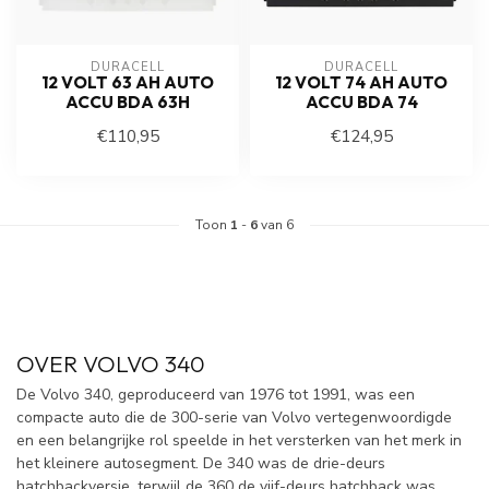
DURACELL
DURACELL
12 VOLT 63 AH AUTO
12 VOLT 74 AH AUTO
ACCU BDA 63H
ACCU BDA 74
€110,95
€124,95
Toon
1
-
6
van 6
OVER VOLVO 340
De Volvo 340, geproduceerd van 1976 tot 1991, was een
compacte auto die de 300-serie van Volvo vertegenwoordigde
en een belangrijke rol speelde in het versterken van het merk in
het kleinere autosegment. De 340 was de drie-deurs
hatchbackversie, terwijl de 360 de vijf-deurs hatchback was.