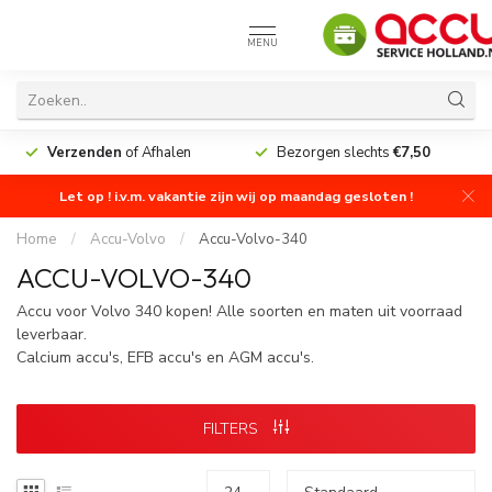
MENU
Verzenden
of Afhalen
Bezorgen slechts
€7,50
Let op ! i.v.m. vakantie zijn wij op maandag gesloten !
Home
/
Accu-Volvo
/
Accu-Volvo-340
ACCU-VOLVO-340
Accu voor Volvo 340 kopen! Alle soorten en maten uit voorraad
leverbaar.
Calcium accu's, EFB accu's en AGM accu's.
FILTERS