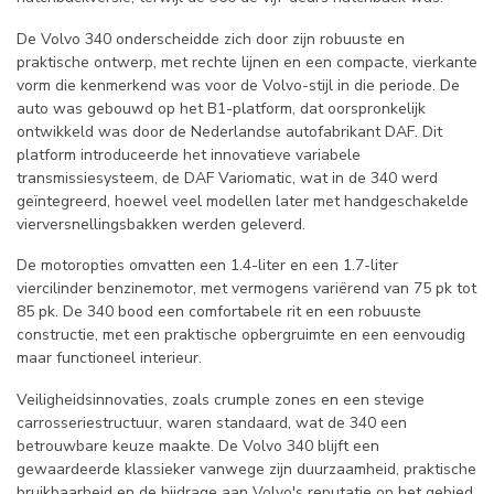
De Volvo 340 onderscheidde zich door zijn robuuste en
praktische ontwerp, met rechte lijnen en een compacte, vierkante
vorm die kenmerkend was voor de Volvo-stijl in die periode. De
auto was gebouwd op het B1-platform, dat oorspronkelijk
ontwikkeld was door de Nederlandse autofabrikant DAF. Dit
platform introduceerde het innovatieve variabele
transmissiesysteem, de DAF Variomatic, wat in de 340 werd
geïntegreerd, hoewel veel modellen later met handgeschakelde
vierversnellingsbakken werden geleverd.
De motoropties omvatten een 1.4-liter en een 1.7-liter
viercilinder benzinemotor, met vermogens variërend van 75 pk tot
85 pk. De 340 bood een comfortabele rit en een robuuste
constructie, met een praktische opbergruimte en een eenvoudig
maar functioneel interieur.
Veiligheidsinnovaties, zoals crumple zones en een stevige
carrosseriestructuur, waren standaard, wat de 340 een
betrouwbare keuze maakte. De Volvo 340 blijft een
gewaardeerde klassieker vanwege zijn duurzaamheid, praktische
bruikbaarheid en de bijdrage aan Volvo's reputatie op het gebied