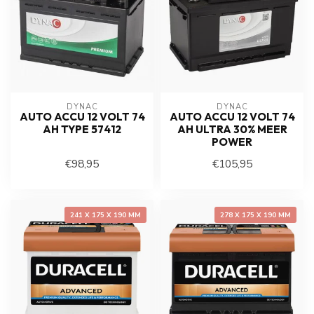
DYNAC
DYNAC
AUTO ACCU 12 VOLT 74
AUTO ACCU 12 VOLT 74
AH TYPE 57412
AH ULTRA 30% MEER
POWER
€98,95
€105,95
241 X 175 X 190 MM
278 X 175 X 190 MM