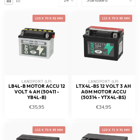
120 X 70 X 92 MM
113 X 70 X 85 MM
LANDPORT (LP)
LANDPORT (LP)
LB4L-B MOTOR ACCU 12
LTX4L-BS 12 VOLT 3 AH
VOLT 4 AH (50411 -
AGM MOTOR ACCU
YB4L-B)
(50314 - YTX4L-BS)
€35,95
€34,95
113 X 70 X 85 MM
120 X 71 X 91 MM