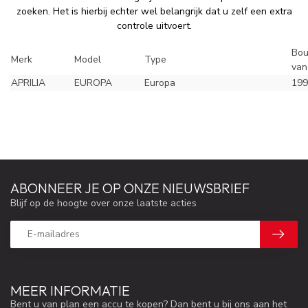
zoeken. Het is hierbij echter wel belangrijk dat u zelf een extra
controle uitvoert.
Bou
Merk
Model
Type
van
APRILIA
EUROPA
Europa
199
ABONNEER JE OP ONZE NIEUWSBRIEF
Blijf op de hoogte over onze laatste acties
MEER INFORMATIE
Bent u van plan een accu te kopen? Dan bent u bij ons aan het