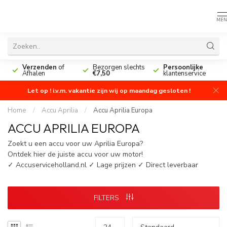
MEN
n
Verzenden
of
Bezorgen slechts
Persoonlijke
Afhalen
€7,50
klantenservice
Let op ! i.v.m. vakantie zijn wij op maandag gesloten !
Home
/
Accu Aprilia
/
Accu Aprilia Europa
ACCU APRILIA EUROPA
Zoekt u een accu voor uw Aprilia Europa?
Ontdek hier de juiste accu voor uw motor!
✓ Accuserviceholland.nl ✓ Lage prijzen ✓ Direct leverbaar
FILTERS