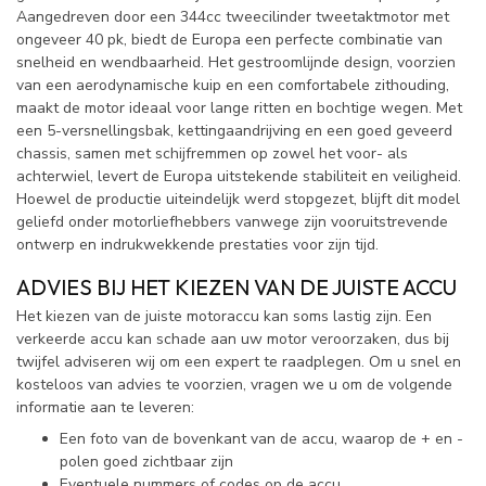
Aangedreven door een 344cc tweecilinder tweetaktmotor met
ongeveer 40 pk, biedt de Europa een perfecte combinatie van
snelheid en wendbaarheid. Het gestroomlijnde design, voorzien
van een aerodynamische kuip en een comfortabele zithouding,
maakt de motor ideaal voor lange ritten en bochtige wegen. Met
een 5-versnellingsbak, kettingaandrijving en een goed geveerd
chassis, samen met schijfremmen op zowel het voor- als
achterwiel, levert de Europa uitstekende stabiliteit en veiligheid.
Hoewel de productie uiteindelijk werd stopgezet, blijft dit model
geliefd onder motorliefhebbers vanwege zijn vooruitstrevende
ontwerp en indrukwekkende prestaties voor zijn tijd.
ADVIES BIJ HET KIEZEN VAN DE JUISTE ACCU
Het kiezen van de juiste motoraccu kan soms lastig zijn. Een
verkeerde accu kan schade aan uw motor veroorzaken, dus bij
twijfel adviseren wij om een expert te raadplegen. Om u snel en
kosteloos van advies te voorzien, vragen we u om de volgende
informatie aan te leveren:
Een foto van de bovenkant van de accu, waarop de + en -
polen goed zichtbaar zijn
Eventuele nummers of codes op de accu