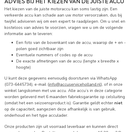
ADVIES BIJ HET KIEZEN VAN DE JUISTE ACCU
Het kiezen van de juiste motoraccu kan soms lastig zijn. Een
verkeerde accu kan schade aan uw motor veroorzaken, dus bij
twijfel adviseren wij om een expert te raadplegen. Om u snel en
kosteloos van advies te voorzien, vragen we u om de volgende
informatie aan te leveren:
Een foto van de bovenkant van de accu, waarop de + en -
polen goed zichtbaar zijn
Eventuele nummers of codes op de accu
De exacte afmetingen van de accu (lengte x breedte x
hoogte)
U kunt deze gegevens eenvoudig doorsturen via WhatsApp
(073-6445734), e-mail (
info@accuserviceholland.nl
), of in onze
winkel langskomen met uw accu. Alle accu’s in deze categorie
worden geleverd met 6 maanden fabrieksgarantie op celsluiting
(omdat het een seizoensproduct is). Garantie geldt echter
niet
op de capaciteit, aangezien deze afhankelijk is van gebruik,
onderhoud en het type acculader.
Onze producten zijn uit voorraad leverbaar en kunnen direct