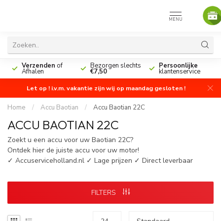
MENU
n
Verzenden
of
Bezorgen slechts
Persoonlijke
Afhalen
€7,50
klantenservice
Let op ! i.v.m. vakantie zijn wij op maandag gesloten !
Home
/
Accu Baotian
/
Accu Baotian 22C
ACCU BAOTIAN 22C
Zoekt u een accu voor uw Baotian 22C?
Ontdek hier de juiste accu voor uw motor!
✓ Accuserviceholland.nl ✓ Lage prijzen ✓ Direct leverbaar
FILTERS