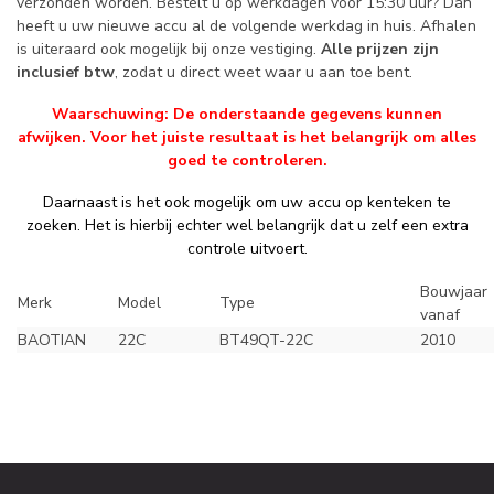
verzonden worden. Bestelt u op werkdagen voor 15:30 uur? Dan
heeft u uw nieuwe accu al de volgende werkdag in huis. Afhalen
is uiteraard ook mogelijk bij onze vestiging.
Alle prijzen zijn
inclusief btw
, zodat u direct weet waar u aan toe bent.
Waarschuwing: De onderstaande gegevens kunnen
afwijken. Voor het juiste resultaat is het belangrijk om alles
goed te controleren.
Daarnaast is het ook mogelijk om uw accu op kenteken te
zoeken. Het is hierbij echter wel belangrijk dat u zelf een extra
controle uitvoert.
Bouwjaar
Merk
Model
Type
vanaf
BAOTIAN
22C
BT49QT-22C
2010