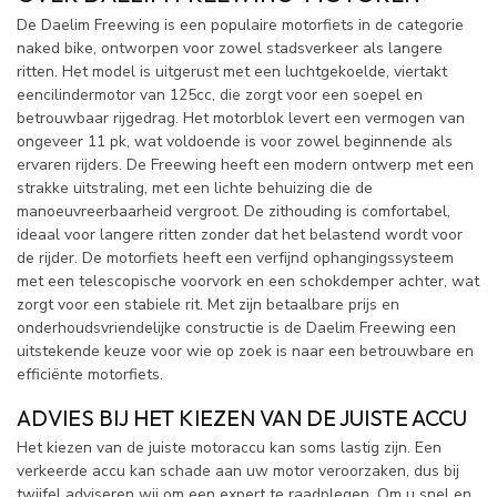
De Daelim Freewing is een populaire motorfiets in de categorie
naked bike, ontworpen voor zowel stadsverkeer als langere
ritten. Het model is uitgerust met een luchtgekoelde, viertakt
eencilindermotor van 125cc, die zorgt voor een soepel en
betrouwbaar rijgedrag. Het motorblok levert een vermogen van
ongeveer 11 pk, wat voldoende is voor zowel beginnende als
ervaren rijders. De Freewing heeft een modern ontwerp met een
strakke uitstraling, met een lichte behuizing die de
manoeuvreerbaarheid vergroot. De zithouding is comfortabel,
ideaal voor langere ritten zonder dat het belastend wordt voor
de rijder. De motorfiets heeft een verfijnd ophangingssysteem
met een telescopische voorvork en een schokdemper achter, wat
zorgt voor een stabiele rit. Met zijn betaalbare prijs en
onderhoudsvriendelijke constructie is de Daelim Freewing een
uitstekende keuze voor wie op zoek is naar een betrouwbare en
efficiënte motorfiets.
ADVIES BIJ HET KIEZEN VAN DE JUISTE ACCU
Het kiezen van de juiste motoraccu kan soms lastig zijn. Een
verkeerde accu kan schade aan uw motor veroorzaken, dus bij
twijfel adviseren wij om een expert te raadplegen. Om u snel en