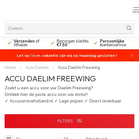
MEN
n
Verzenden
of
Bezorgen slechts
Persoonlijke
Afhalen
€7,50
klantenservice
Let op ! i.v.m. vakantie zijn wij op maandag gesloten !
Home
/
Accu Daelim
/
Accu Daelim Freewing
ACCU DAELIM FREEWING
Zoekt u een accu voor uw Daelim Freewing?
Ontdek hier de juiste accu voor uw motor!
✓ Accuserviceholland.nl ✓ Lage prijzen ✓ Direct leverbaar
FILTERS