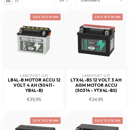
120 X 70 X 92 MM
113 X 70 X 85 MM
LANDPORT (LP)
LANDPORT (LP)
LB4L-B MOTOR ACCU 12
LTX4L-BS 12 VOLT 3 AH
VOLT 4 AH (50411 -
AGM MOTOR ACCU
YB4L-B)
(50314 - YTX4L-BS)
€35,95
€34,95
113 X 70 X 85 MM
120 X 71 X 91 MM