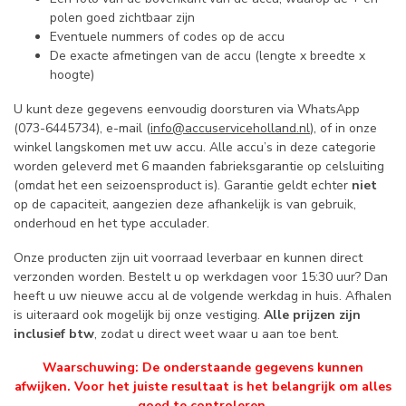
polen goed zichtbaar zijn
Eventuele nummers of codes op de accu
De exacte afmetingen van de accu (lengte x breedte x
hoogte)
U kunt deze gegevens eenvoudig doorsturen via WhatsApp
(073-6445734), e-mail (
info@accuserviceholland.nl
), of in onze
winkel langskomen met uw accu. Alle accu’s in deze categorie
worden geleverd met 6 maanden fabrieksgarantie op celsluiting
(omdat het een seizoensproduct is). Garantie geldt echter
niet
op de capaciteit, aangezien deze afhankelijk is van gebruik,
onderhoud en het type acculader.
Onze producten zijn uit voorraad leverbaar en kunnen direct
verzonden worden. Bestelt u op werkdagen voor 15:30 uur? Dan
heeft u uw nieuwe accu al de volgende werkdag in huis. Afhalen
is uiteraard ook mogelijk bij onze vestiging.
Alle prijzen zijn
inclusief btw
, zodat u direct weet waar u aan toe bent.
Waarschuwing: De onderstaande gegevens kunnen
afwijken. Voor het juiste resultaat is het belangrijk om alles
goed te controleren.