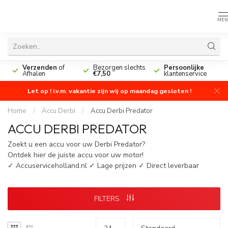
MEN
n
Verzenden
of
Bezorgen slechts
Persoonlijke
Afhalen
€7,50
klantenservice
Let op ! i.v.m. vakantie zijn wij op maandag gesloten !
Home
/
Accu Derbi
/
Accu Derbi Predator
ACCU DERBI PREDATOR
Zoekt u een accu voor uw Derbi Predator?
Ontdek hier de juiste accu voor uw motor!
✓ Accuserviceholland.nl ✓ Lage prijzen ✓ Direct leverbaar
FILTERS