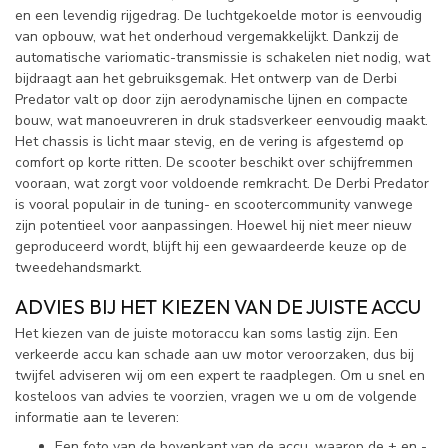
en een levendig rijgedrag. De luchtgekoelde motor is eenvoudig
van opbouw, wat het onderhoud vergemakkelijkt. Dankzij de
automatische variomatic-transmissie is schakelen niet nodig, wat
bijdraagt aan het gebruiksgemak. Het ontwerp van de Derbi
Predator valt op door zijn aerodynamische lijnen en compacte
bouw, wat manoeuvreren in druk stadsverkeer eenvoudig maakt.
Het chassis is licht maar stevig, en de vering is afgestemd op
comfort op korte ritten. De scooter beschikt over schijfremmen
vooraan, wat zorgt voor voldoende remkracht. De Derbi Predator
is vooral populair in de tuning- en scootercommunity vanwege
zijn potentieel voor aanpassingen. Hoewel hij niet meer nieuw
geproduceerd wordt, blijft hij een gewaardeerde keuze op de
tweedehandsmarkt.
ADVIES BIJ HET KIEZEN VAN DE JUISTE ACCU
Het kiezen van de juiste motoraccu kan soms lastig zijn. Een
verkeerde accu kan schade aan uw motor veroorzaken, dus bij
twijfel adviseren wij om een expert te raadplegen. Om u snel en
kosteloos van advies te voorzien, vragen we u om de volgende
informatie aan te leveren:
Een foto van de bovenkant van de accu, waarop de + en -