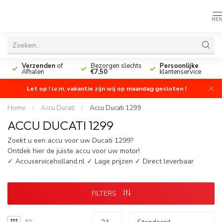
MEN
n
Verzenden
of
Bezorgen slechts
Persoonlijke
Afhalen
€7,50
klantenservice
Let op ! i.v.m. vakantie zijn wij op maandag gesloten !
Home
/
Accu Ducati
/
Accu Ducati 1299
ACCU DUCATI 1299
Zoekt u een accu voor uw Ducati 1299?
Ontdek hier de juiste accu voor uw motor!
✓ Accuserviceholland.nl ✓ Lage prijzen ✓ Direct leverbaar
FILTERS