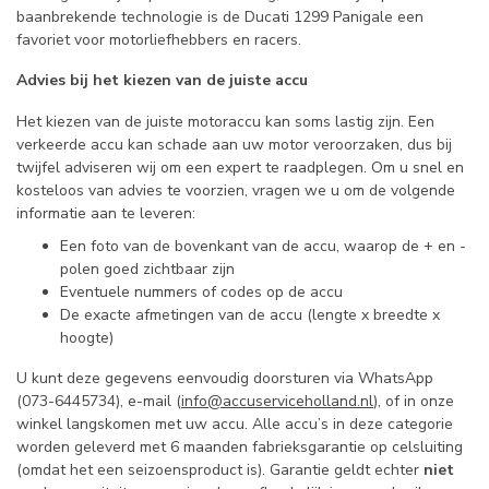
baanbrekende technologie is de Ducati 1299 Panigale een
favoriet voor motorliefhebbers en racers.
Advies bij het kiezen van de juiste accu
Het kiezen van de juiste motoraccu kan soms lastig zijn. Een
verkeerde accu kan schade aan uw motor veroorzaken, dus bij
twijfel adviseren wij om een expert te raadplegen. Om u snel en
kosteloos van advies te voorzien, vragen we u om de volgende
informatie aan te leveren:
Een foto van de bovenkant van de accu, waarop de + en -
polen goed zichtbaar zijn
Eventuele nummers of codes op de accu
De exacte afmetingen van de accu (lengte x breedte x
hoogte)
U kunt deze gegevens eenvoudig doorsturen via WhatsApp
(073-6445734), e-mail (
info@accuserviceholland.nl
), of in onze
winkel langskomen met uw accu. Alle accu’s in deze categorie
worden geleverd met 6 maanden fabrieksgarantie op celsluiting
(omdat het een seizoensproduct is). Garantie geldt echter
niet