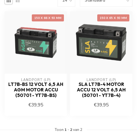
150 X 66 X 93 MM
150 X 65 X 93 MM
LANDPORT (LP)
LANDPORT (LP)
LT7B-BS 12 VOLT 6,5 AH
SLA LT7B-4 MOTOR
AGM MOTOR ACCU
ACCU 12 VOLT 6,5 AH
(50701 - YT7B-BS)
(50701 - YT7B-4)
€39,95
€39,95
Toon
1
-
2
van 2