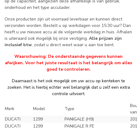
op de capaciteit, aangezien deze afhankelijk is van gebruik,
onderhoud en het type acculader.
Onze producten zijn uit voorraad leverbaar en kunnen direct
verzonden worden. Bestelt u op werkdagen voor 15:30 uur? Dan
heeft u uw nieuwe accu al de volgende werkdag in huis. Afhalen
is uiteraard ook mogelijk bij onze vestiging.
Alle prijzen zijn
inclusief btw
, zodat u direct weet waar u aan toe bent.
Waarschuwing: De onderstaande gegevens kunnen
afwijken. Voor het juiste resultaat is het belangrijk om alles
goed te controleren.
Daarnaast is het ook mogelijk om uw accu op kenteken te
zoeken. Het is hierbij echter wel belangrijk dat u zelf een extra
controle uitvoert.
Bou
Merk
Model
Type
van
DUCATI
1299
PANIGALE (H9)
20
DUCATI
1299
PANIGALE R FE
20