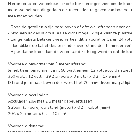
Hieronder laten we enkele simpele berekeningen zien om de kabeld
maar we hebben dit gedaan om u een idee te geven van hoe het 
mee moet houden.
- Rond de getallen altijd naar boven af oftewel afronden naar de
- Nog een advies is om alles ze dicht mogelijk bij elkaar te plaatse
- Lange kabels betekent veel verlies, dit is vooral bij 12 en 24 vo
- Hoe dikker de kabel des te minder weerstand des te minder verl
- Bij te dunne kabel kan de weerstand zo hoog worden dat de kab
Voorbeeld omvormer t/m 3 meter afstand:
Je hebt een omvormer van 350 watt en een 12 volt accu dan ziet he
350 watt : 12 volt = 29,2 ampère x 3 meter x 0,2 = 17,5 mm²
Dit rond je af naar boven dus wordt het 20 mm², dikker mag altijd.
Voorbeeld acculader:
Acculader 20A met 2,5 meter kabel ertussen
Stroom (ampère) x afstand (meter) x 0,2 = kabel (mm²).
20A x 2,5 meter x 0,2 = 10 mm²
Voorbeeld dynamo: