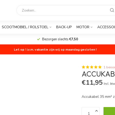
SCOOTMOBIEL / ROLSTOEL
BACK-UP
MOTOR
ACCESSOI
Bezorgen slechts
€7,50
Let op ! i.v.m. vakantie zijn wij op maandag gesloten !
1 beoor
ACCUKABE
€11,95
Incl. bt
Accukabel 35 mm² 