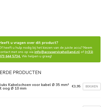
Heeft u vragen over dit product?
Of heeft u hulp nodig bij het kiezen van de juiste accu? Neem
contact met ons op via
info@accuserviceholland.nl
of
(+31)
073 644 5734.
We helpen u graag!
ERDE PRODUCTEN
stuks Kabelschoen voor kabel Ø 35 mm²
€3,95
BEKIJKEN
t oog Ø 10 mm