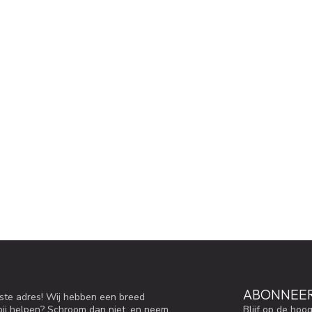
ABONNEER
iste adres! Wij hebben een breed
Blijf op de hoo
bij helpen? Schroom dan niet, en neem