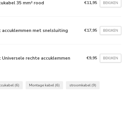
cukabel 35 mm² rood
€11,95
BEKIJKEN
t accuklemmen met snelsluiting
€17,95
BEKIJKEN
t Universele rechte accuklemmen
€9,95
BEKIJKEN
ccukabel
(6)
Montage kabel
(6)
stroomkabel
(9)