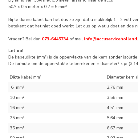
Dynamo van 50A met 0,5 meter afstand naar de accu
50A x 0,5 meter x 0,2 = 5 mm²
Bij te dunne kabel kan het dus zo zijn dat u makkelijk 1 - 2 volt 
betekent dat het niet goed werkt. Let dus op wat u doet en doe n
Vragen? Bel dan
073-6445734
of mail
info@accuserviceholland
Let op!
De kabeldikte (mm²) is de oppervlakte van de kern zonder isolati
De formule om de oppervlakte te berekenen = diameter² x pi (3,14)
Dikte kabel mm²
Diameter kern (
6 mm²
2,76 mm
10 mm²
3,56 mm
16 mm²
4,51 mm
25 mm²
5,64 mm
35 mm²
6,67 mm