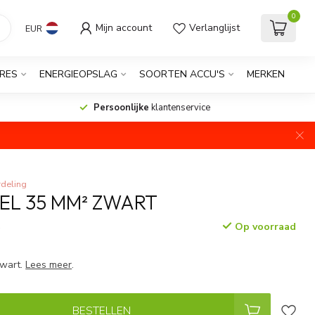
0
Mijn account
Verlanglijst
EUR
RES
ENERGIEOPSLAG
SOORTEN ACCU'S
MERKEN
Persoonlijke
klantenservice
deling
L 35 MM² ZWART
Op voorraad
w
zwart.
Lees meer
.
BESTELLEN