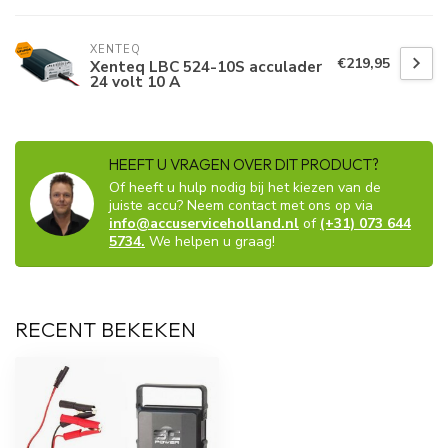
XENTEQ
€219,95
Xenteq LBC 524-10S acculader
24 volt 10 A
HEEFT U VRAGEN OVER DIT PRODUCT?
Of heeft u hulp nodig bij het kiezen van de
juiste accu? Neem contact met ons op via
info@accuserviceholland.nl
of
(+31) 073 644
5734.
We helpen u graag!
RECENT BEKEKEN