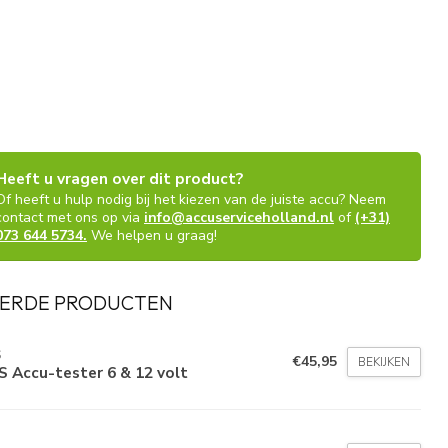
Heeft u vragen over dit product?
Of heeft u hulp nodig bij het kiezen van de juiste accu? Neem
contact met ons op via
info@accuserviceholland.nl
of
(+31)
073 644 5734.
We helpen u graag!
ERDE PRODUCTEN
S
€45,95
BEKIJKEN
 Accu-tester 6 & 12 volt