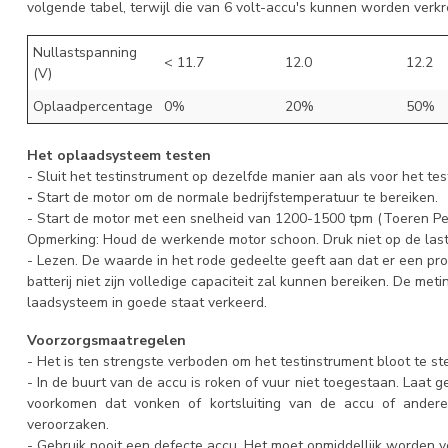
volgende tabel, terwijl die van 6 volt-accu's kunnen worden verk
Nullastspanning
< 11.7
12.0
12.2
(V)
Oplaadpercentage
0%
20%
50%
Het oplaadsysteem testen
- Sluit het testinstrument op dezelfde manier aan als voor het test
-
Start de motor om de normale bedrijfstemperatuur te bereiken.
- Start de motor met een snelheid van 1200-1500 tpm (Toeren Pe
Opmerking: Houd de werkende motor schoon. Druk niet op de last
- Lezen. De waarde in het rode gedeelte geeft aan dat er een pr
batterij niet zijn volledige capaciteit zal kunnen bereiken. De me
laadsysteem in goede staat verkeerd.
Voorzorgsmaatregelen
- Het is ten strengste verboden om het testinstrument bloot te s
- In de buurt van de accu is roken of vuur niet toegestaan. Laat
voorkomen dat vonken of kortsluiting van de accu of andere 
veroorzaken.
- Gebruik nooit een defecte accu. Het moet onmiddellijk worden 