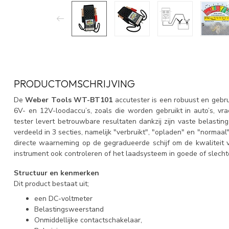
PRODUCTOMSCHRIJVING
De
Weber Tools WT-BT101
accutester is een robuust en gebru
6V- en 12V-loodaccu’s, zoals die worden gebruikt in auto’s, v
tester levert betrouwbare resultaten dankzij zijn vaste belasti
verdeeld in 3 secties, namelijk "verbruikt", "opladen" en "normaa
directe waarneming op de gegradueerde schijf om de kwaliteit v
instrument ook controleren of het laadsysteem in goede of slechte
Structuur en kenmerken
Dit product bestaat uit;
een DC-voltmeter
Belastingsweerstand
Onmiddellijke contactschakelaar,