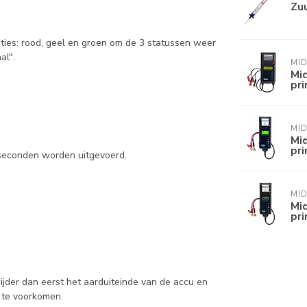
Zu
ties: rood, geel en groen om de 3 statussen weer
al".
MI
Mi
pri
MI
Mi
pri
 seconden worden uitgevoerd.
MI
Mi
pri
wijder dan eerst het aarduiteinde van de accu en
 te voorkomen.