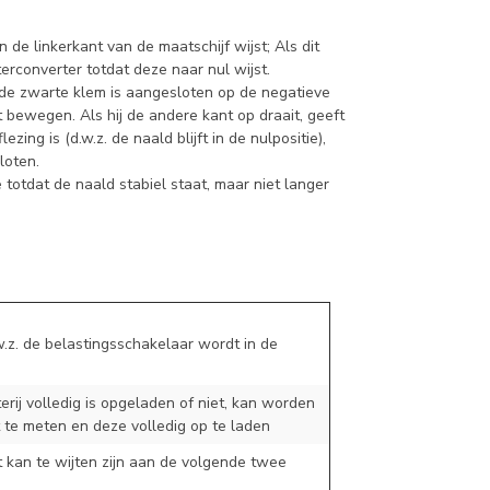
 de linkerkant van de maatschijf wijst; Als dit
terconverter totdat deze naar nul wijst.
l de zwarte klem is aangesloten op de negatieve
 bewegen. Als hij de andere kant op draait, geeft
ing is (d.w.z. de naald blijft in de nulpositie),
loten.
e totdat de naald stabiel staat, maar niet langer
w.z. de belastingsschakelaar wordt in de
terij volledig is opgeladen of niet, kan worden
t te meten en deze volledig op te laden
it kan te wijten zijn aan de volgende twee