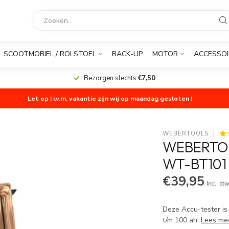
SCOOTMOBIEL / ROLSTOEL
BACK-UP
MOTOR
ACCESSOI
Bezorgen slechts
€7,50
Let op ! i.v.m. vakantie zijn wij op maandag gesloten !
WEBERTOOLS
WEBERTOO
WT-BT101
€39,95
Incl. bt
Deze Accu-tester is
t/m 100 ah.
Lees me