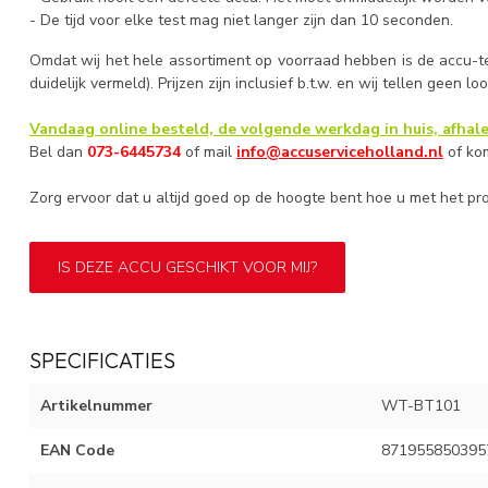
- De tijd voor elke test mag niet langer zijn dan 10 seconden.
Omdat wij het hele assortiment op voorraad hebben is de accu-t
duidelijk vermeld). Prijzen zijn inclusief b.t.w. en wij tellen geen l
Vandaag online besteld, de volgende werkdag in huis, afhale
Bel dan
073-6445734
of mail
info@accuserviceholland.nl
of ko
Zorg ervoor dat u altijd goed op de hoogte bent hoe u met het p
IS DEZE ACCU GESCHIKT VOOR MIJ?
SPECIFICATIES
Artikelnummer
WT-BT101
EAN Code
871955850395