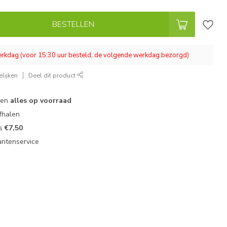
BESTELLEN
werkdag (voor 15:30 uur besteld, de volgende werkdag bezorgd)
lijken
Deel dit product
 en
alles op voorraad
fhalen
ts
€7,50
antenservice