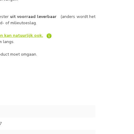
ester
uit voorraad leverbaar
(anders wordt het
ood- of milieutoeslag.
n kan natuurlijk ook.
m langs.
roduct moet omgaan.
7