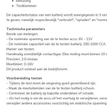
Behuizing
Testklemmen
De capaciteitsstatus van een batterij wordt weergegeven in 3 sec
te geven, namelijk respectievelijk "verbruikt", "opladen" en "norma
Technische parameters
Bereik van metingen;
- De nominale spanning van de te testen accu: 6V - 12V
- De nominale capaciteit van de te testen batterij: 200-1000 CCA
Manier van testen;
Handmatig onmiddellijk contacttype. Elke meting moet binnen 10
Precisies: 2.0-niveau
Meetlimiet: 0-16V
Dit product voldoet aan de bedrijfsnorm.
Voorbereiding testen
- Tijdens de test moet de omgeving goed geventileerd zijn.
- Maak de meetuiteinden van de te testen batterij schoon.
- Controleer de batterij op kapotte onderdelen of schade.
- Als het nodig is om de accu uit het voertuig te verwijderen, ver
verwijder andere accessoires voorzichtig om elektrische spanning