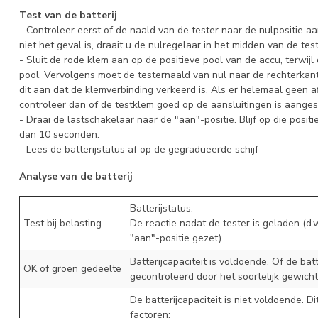
Test van de batterij
- Controleer eerst of de naald van de tester naar de nulpositie aan
niet het geval is, draait u de nulregelaar in het midden van de tes
- Sluit de rode klem aan op de positieve pool van de accu, terwij
pool. Vervolgens moet de testernaald van nul naar de rechterkant
dit aan dat de klemverbinding verkeerd is. Als er helemaal geen aflez
controleer dan of de testklem goed op de aansluitingen is aanges
- Draai de lastschakelaar naar de "aan"-positie. Blijf op die positi
dan 10 seconden.
- Lees de batterijstatus af op de gegradueerde schijf
Analyse van de batterij
Batterijstatus:
Test bij belasting
De reactie nadat de tester is geladen (d.
"aan"-positie gezet)
Batterijcapaciteit is voldoende. Of de bat
OK of groen gedeelte
gecontroleerd door het soortelijk gewich
De batterijcapaciteit is niet voldoende. D
factoren: