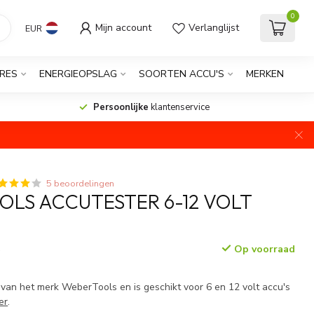
0
Mijn account
Verlanglijst
EUR
RES
ENERGIEOPSLAG
SOORTEN ACCU'S
MERKEN
Persoonlijke
klantenservice
5 beoordelingen
LS ACCUTESTER 6-12 VOLT
Op voorraad
w
 van het merk WeberTools en is geschikt voor 6 en 12 volt accu's
er
.