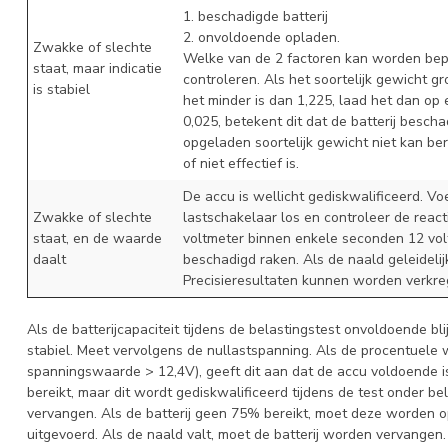
1. beschadigde batterij
2. onvoldoende opladen.
Zwakke of slechte
Welke van de 2 factoren kan worden bepa
staat, maar indicatie
controleren. Als het soortelijk gewicht gro
is stabiel
het minder is dan 1,225, laad het dan op e
0,025, betekent dit dat de batterij bescha
opgeladen soortelijk gewicht niet kan ber
of niet effectief is.
De accu is wellicht gediskwalificeerd. Voe
Zwakke of slechte
lastschakelaar los en controleer de react
staat, en de waarde
voltmeter binnen enkele seconden 12 volt b
daalt
beschadigd raken. Als de naald geleidelijk 
Precisieresultaten kunnen worden verkreg
Als de batterijcapaciteit tijdens de belastingstest onvoldoende bl
stabiel. Meet vervolgens de nullastspanning. Als de procentuele 
spanningswaarde > 12,4V), geeft dit aan dat de accu voldoende 
bereikt, maar dit wordt gediskwalificeerd tijdens de test onder bel
vervangen. Als de batterij geen 75% bereikt, moet deze worden
uitgevoerd. Als de naald valt, moet de batterij worden vervangen.