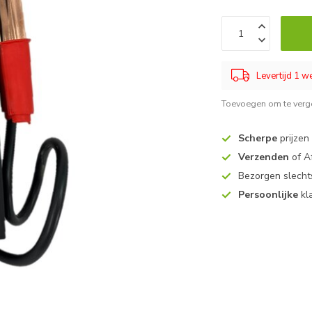
Levertijd 1 
Toevoegen om te verge
Scherpe
prijzen
Verzenden
of A
Bezorgen slech
Persoonlijke
kl