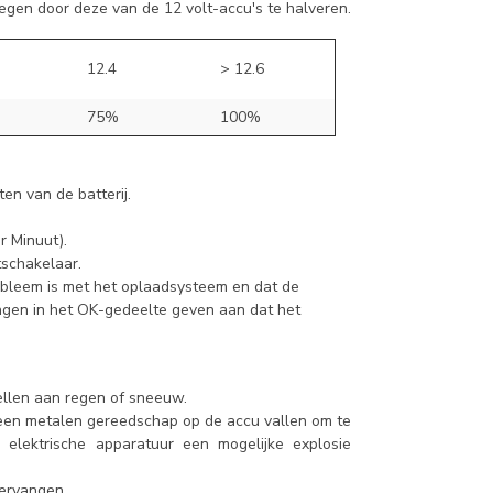
regen door deze van de 12 volt-accu's te halveren.
12.4
> 12.6
75%
100%
en van de batterij.
r Minuut).
schakelaar.
obleem is met het oplaadsysteem en dat de
tingen in het OK-gedeelte geven aan dat het
tellen aan regen of sneeuw.
 geen metalen gereedschap op de accu vallen om te
elektrische apparatuur een mogelijke explosie
vervangen.