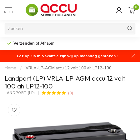
0
MENU
Verzenden
of Afhalen
Let op ! i.v.m. vakantie zijn wij op maandag gesloten !
Home
/
VRLA-LP-AGM accu 12 volt 100 ah LP12-100
Landport (LP) VRLA-LP-AGM accu 12 volt
100 ah LP12-100
(8)
LANDPORT (LP)