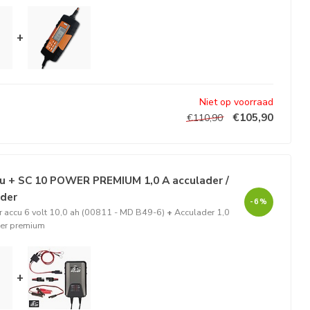
+
Niet op voorraad
€105,90
€110,90
u + SC 10 POWER PREMIUM 1,0 A acculader /
ader
-6%
 accu 6 volt 10,0 ah (00811 - MD B49-6)
+
Acculader 1,0
er premium
+