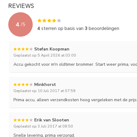
Hoogte (mm)
160
REVIEWS
Gewicht (Kg)
2.22
4
/
5
Layout
5
4
sterren op basis van
3
beoordelingen
Terminal
B
Stefan Koopman
Holddown
---
Geplaatst op 5 April 2026 at 03:00
Accu gekocht voor m'n oldtimer brommer. Start weer prima, voor d
Minkhorst
Geplaatst op 10 Juli 2017 at 07:59
Prima accu, alleen verzendkosten hoog vergeleken met de prij
Erik van Slooten
Geplaatst op 3 Juli 2017 at 08:50
Snelle levering, prima verzorgd.