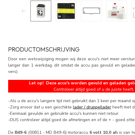
PRODUCTOMSCHRIJVING
Door een wetswijziging mogen wij deze accu's niet meer versture
langer dan 1 werkdag, dit omdat de accu pas gevuld en geladen 
vers).
Let op! Deze accu's worden gevuld en geladen gel
Controleer altijd goed of u de juiste heeft, 
-Als u de accu's langere tijd niet gebruikt dan 1 keer per maand 
-Zorg ervoor dat u een geschikte
lader / druppellader
heeft met de
-Eenmaal gevulde en gebruikte accu's kunnen niet retour.
-DUS controleer altijd goed de afmetingen en of de + - goed zitte
De
B49-6
(00811 - MD B49-6) motoraccu
6 volt 10,0 ah
is van h