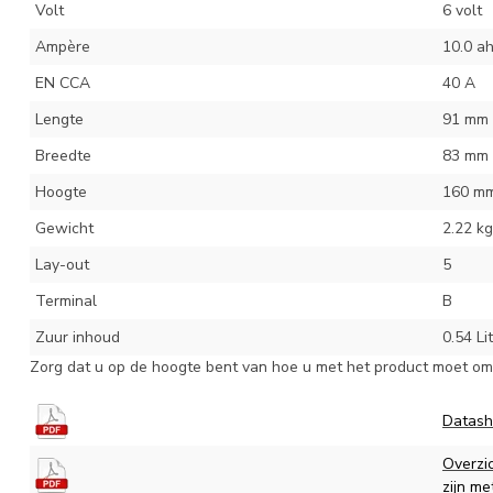
Volt
6 volt
Ampère
10.0 a
EN CCA
40 A
Lengte
91 mm
Breedte
83 mm
Hoogte
160 m
Gewicht
2.22 kg
Lay-out
5
Terminal
B
Zuur inhoud
0.54 Li
Zorg dat u op de hoogte bent van hoe u met het product moet omg
Datash
Overzi
zijn me