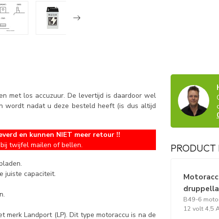
n met los accuzuur. De levertijd is daardoor wel
wordt nadat u deze besteld heeft (is dus altijd
everd en kunnen NIET meer retour !!
bij twijfel mailen of bellen.
PRODUCT 
opladen.
 juiste capaciteit.
Motoraccu
druppell
n.
B49-6 motor
12 volt 4,5
et merk Landport (LP). Dit type motoraccu is na de