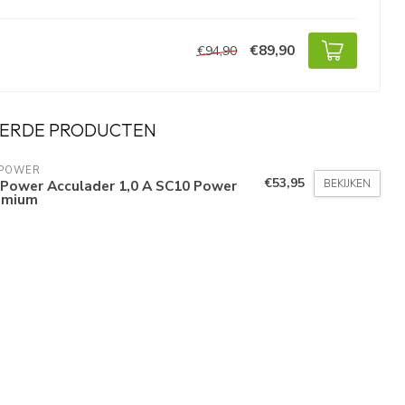
€89,90
€94,90
ERDE PRODUCTEN
 POWER
€53,95
BEKIJKEN
 Power Acculader 1,0 A SC10 Power
emium