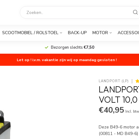
SCOOTMOBIEL / ROLSTOEL
BACK-UP
MOTOR
ACCESSOI
Bezorgen slechts
€7,50
Let op ! i.v.m. vakantie zijn wij op maandag gesloten !
LANDPORT (LP)
LANDPORT
VOLT 10,0
€40,95
Incl. bt
Deze B49-6 motor ac
(00811 - MD B49-6