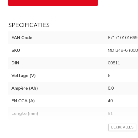
SPECIFICATIES
EAN Code
871710101669
SKU
MD B49-6 (008
DIN
00811
Voltage (V)
6
Ampère (Ah)
8.0
EN CCA (A)
40
Lengte (mm)
91
Breedte (mm)
83
BEKIJK ALLES