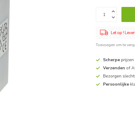
Let op ! Lever
Toevoegen om te verge
Scherpe
prijzen
Verzenden
of A
Bezorgen slech
Persoonlijke
kl