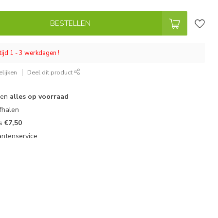
BESTELLEN
tijd 1 - 3 werkdagen !
lijken
Deel dit product
 en
alles op voorraad
fhalen
ts
€7,50
antenservice