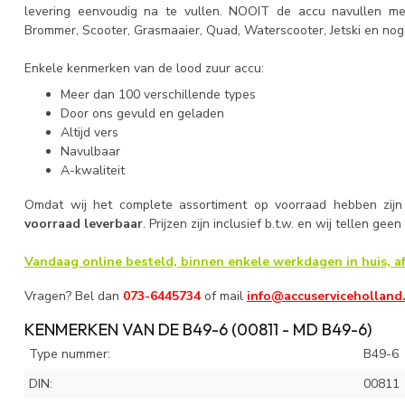
levering eenvoudig na te vullen. NOOIT de accu navullen me
Brommer, Scooter, Grasmaaier, Quad, Waterscooter, Jetski en nog
Enkele kenmerken van de lood zuur accu:
Meer dan 100 verschillende types
Door ons gevuld en geladen
Altijd vers
Navulbaar
A-kwaliteit
Omdat wij het complete assortiment op voorraad hebben zijn
voorraad leverbaar
. Prijzen zijn inclusief b.t.w. en wij tellen gee
Vandaag online besteld, binnen enkele werkdagen in huis, af
Vragen? Bel dan
073-6445734
of mail
info@accuserviceholland
KENMERKEN VAN DE B49-6 (00811 - MD B49-6)
Type nummer:
B49-6
DIN:
00811