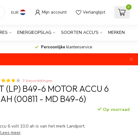
0
Mijn account
Verlanglijst
EUR
RES
ENERGIEOPSLAG
SOORTEN ACCU'S
MERKEN
Persoonlijke
klantenservice
3 beoordelingen
 (LP) B49-6 MOTOR ACCU 6
 AH (00811 - MD B49-6)
Op voorraad
w
cu 6 volt 10,0 ah is van het merk Landport.
)
Lees meer
.