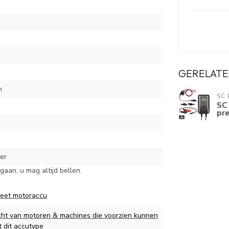
h
GERELATE
m
SC
SC
pr
ter
aan, u mag altijd bellen.
eet motoraccu
cht van motoren & machines die voorzien kunnen
t dit accutype