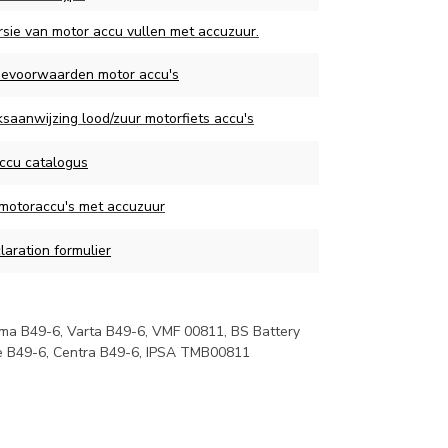
rsie van motor accu vullen met accuzuur.
ievoorwaarden motor accu's
saanwijzing lood/zuur motorfiets accu's
ccu catalogus
 motoraccu's met accuzuur
aration formulier
ima B49-6, Varta B49-6, VMF 00811, BS Battery
e B49-6, Centra B49-6, IPSA TMB00811