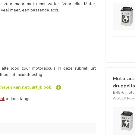
t zuur maar met demi water. Voor elke Motor,
 veel meer, een passende accu.
 alle lood zuur motoraccu's in deze rubriek
uit
n lood- of milieutoeslag.
Motoracc
druppell
halen kan natuurlijk ook.
B49-6 motor
A SC10 Pow
.nl
of kom langs.