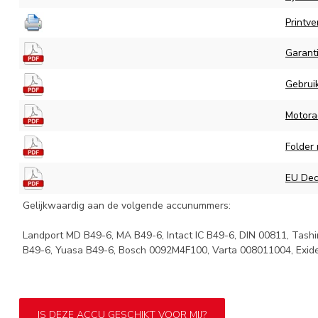
Printve
Garant
Gebruik
Motora
Folder
EU Decl
Gelijkwaardig aan de volgende accunummers:
Landport MD B49-6, MA B49-6, Intact IC B49-6, DIN 00811, Tash
B49-6, Yuasa B49-6, Bosch 0092M4F100, Varta 008011004, Exid
IS DEZE ACCU GESCHIKT VOOR MIJ?