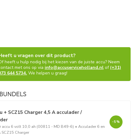
Heeft u vragen over dit product?
Of heeft u hulp nodig bij het kiezen van de juiste accu? Neem
contact met ons op via
info@accuserviceholland.nl
of
(+31)
073 644 5734.
We helpen u graag!
BUNDELS
 + SCZ15 Charger 4,5 A acculader /
ader
-5%
 accu 6 volt 10,0 ah (00811 - MD B49-6)
+
Acculader 6 en
 A SCZ15 Charger