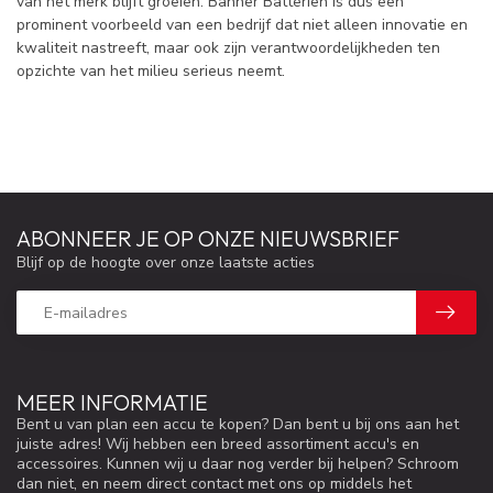
van het merk blijft groeien. Banner Batterien is dus een
prominent voorbeeld van een bedrijf dat niet alleen innovatie en
kwaliteit nastreeft, maar ook zijn verantwoordelijkheden ten
opzichte van het milieu serieus neemt.
ABONNEER JE OP ONZE NIEUWSBRIEF
Blijf op de hoogte over onze laatste acties
MEER INFORMATIE
Bent u van plan een accu te kopen? Dan bent u bij ons aan het
juiste adres! Wij hebben een breed assortiment accu's en
accessoires. Kunnen wij u daar nog verder bij helpen? Schroom
dan niet, en neem direct contact met ons op middels het