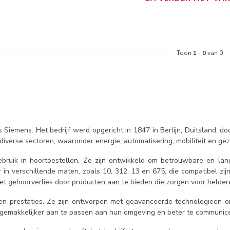
Toon
1
-
0
van 0
s Siemens. Het bedrijf werd opgericht in 1847 in Berlijn, Duitsland, 
diverse sectoren, waaronder energie, automatisering, mobiliteit en ge
bruik in hoortoestellen. Ze zijn ontwikkeld om betrouwbare en lan
r in verschillende maten, zoals 10, 312, 13 en 675, die compatibel z
et gehoorverlies door producten aan te bieden die zorgen voor helder
n prestaties. Ze zijn ontworpen met geavanceerde technologieën om
ch gemakkelijker aan te passen aan hun omgeving en beter te communic