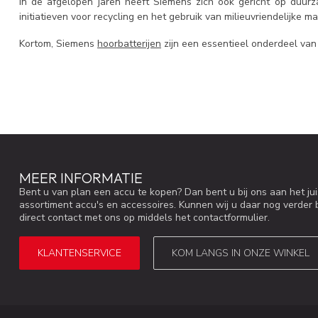
In de afgelopen jaren heeft Siemens zich ook gericht op duur
initiatieven voor recycling en het gebruik van milieuvriendelijke m
Kortom, Siemens
hoorbatterijen
zijn een essentieel onderdeel van 
MEER INFORMATIE
Bent u van plan een accu te kopen? Dan bent u bij ons aan het ju
assortiment accu's en accessoires. Kunnen wij u daar nog verder 
direct contact met ons op middels het contactformulier.
KLANTENSERVICE
KOM LANGS IN ONZE WINKEL