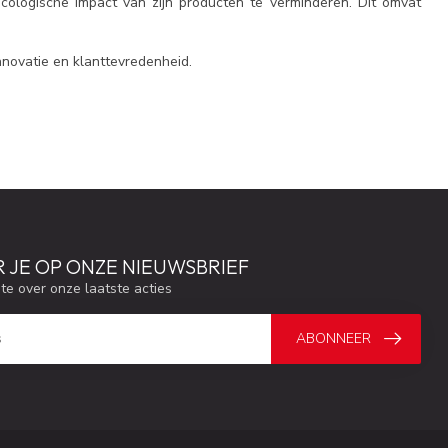
ologische impact van zijn producten te verminderen. Dit omvat
nnovatie en klanttevredenheid.
 JE OP ONZE NIEUWSBRIEF
gte over onze laatste acties
ABONNEER