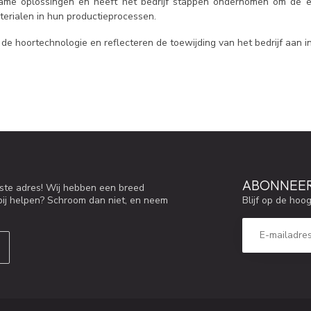
zame oplossingen en heeft het bedrijf stappen ondernomen om de ec
aterialen in hun productieprocessen.
de hoortechnologie en reflecteren de toewijding van het bedrijf aan i
ABONNEER
iste adres! Wij hebben een breed
Blijf op de hoo
bij helpen? Schroom dan niet, en neem