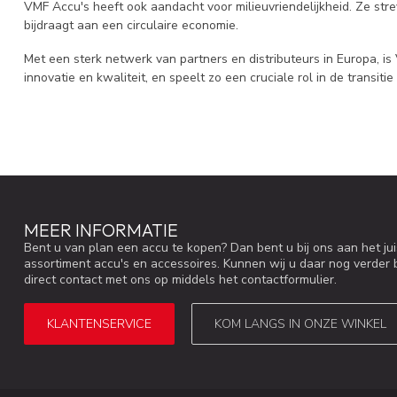
VMF Accu's heeft ook aandacht voor milieuvriendelijkheid. Ze st
bijdraagt aan een circulaire economie.
Met een sterk netwerk van partners en distributeurs in Europa, is 
innovatie en kwaliteit, en speelt zo een cruciale rol in de transi
MEER INFORMATIE
Bent u van plan een accu te kopen? Dan bent u bij ons aan het ju
assortiment accu's en accessoires. Kunnen wij u daar nog verder 
direct contact met ons op middels het contactformulier.
KLANTENSERVICE
KOM LANGS IN ONZE WINKEL