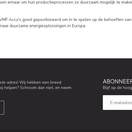
reven ernaar om hun productieprocessen zo duurzaam mogelijk te make
VMF Accu's goed gepositioneerd om in te spelen op de behoeften van de 
tie naar duurzame energieoplossingen in Europa.
ABONNEER
iste adres! Wij hebben een breed
Blijf op de hoo
bij helpen? Schroom dan niet, en neem