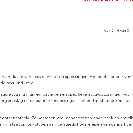
Toon
1
-
0
van 0
en productie van accu's en batterijoplossingen. Het hoofdkantoor van 
 de accu-industrie.
uuraccu's, lithium-ionbatterijen en specifieke accu-oplossingen voor 
nergieopslag en industriële toepassingen. Het bedrijf staat bekend om
lantgerichtheid. Ze besteden veel aandacht aan onderzoek en ontwikk
 hen in staat om te voldoen aan de steeds hogere eisen van de markt e