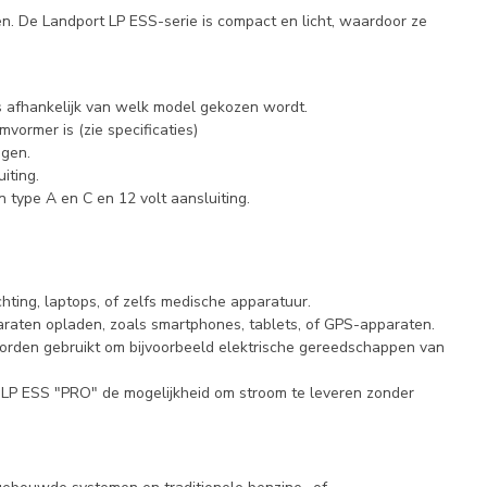
en. De Landport LP ESS-serie is compact en licht, waardoor ze
is afhankelijk van welk model gekozen wordt.
ormer is (zie specificaties)
ggen.
iting.
type A en C en 12 volt aansluiting.
hting, laptops, of zelfs medische apparatuur.
araten opladen, zoals smartphones, tablets, of GPS-apparaten.
 worden gebruikt om bijvoorbeeld elektrische gereedschappen van
t LP ESS "PRO" de mogelijkheid om stroom te leveren zonder