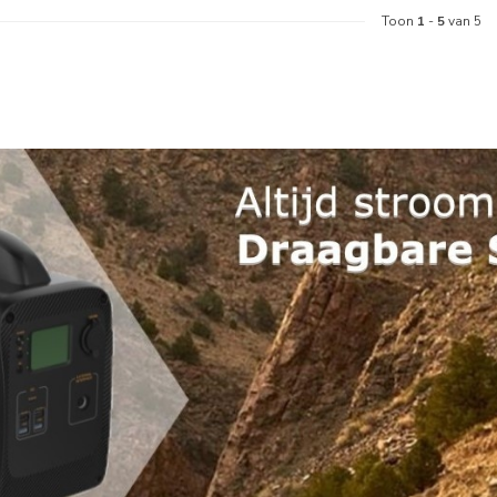
Toon
1
-
5
van 5