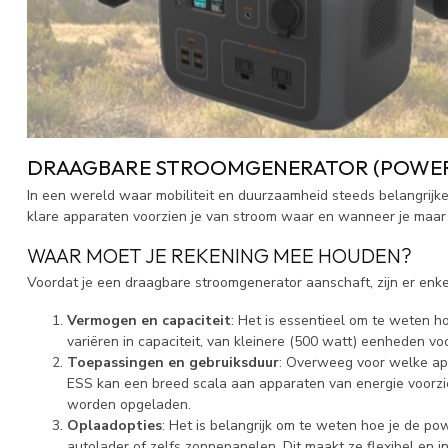
DRAAGBARE STROOMGENERATOR (POWERS
In een wereld waar mobiliteit en duurzaamheid steeds belangrij
klare apparaten voorzien je van stroom waar en wanneer je maar w
WAAR MOET JE REKENING MEE HOUDEN?
Voordat je een draagbare stroomgenerator aanschaft, zijn er enke
Vermogen en capaciteit
: Het is essentieel om te weten h
variëren in capaciteit, van kleinere (500 watt) eenheden vo
Toepassingen en gebruiksduur
: Overweeg voor welke app
ESS kan een breed scala aan apparaten van energie voorzien
worden opgeladen.
Oplaadopties
: Het is belangrijk om te weten hoe je de 
autolader of zelfs zonnepanelen. Dit maakt ze flexibel en in