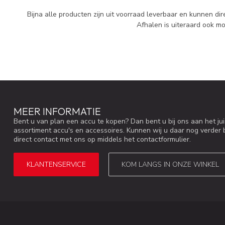
Bijna alle producten zijn uit voorraad leverbaar en kunnen 
Afhalen is uiteraard ook mog
MEER INFORMATIE
Bent u van plan een accu te kopen? Dan bent u bij ons aan het ju
assortiment accu's en accessoires. Kunnen wij u daar nog verder 
direct contact met ons op middels het contactformulier.
KLANTENSERVICE
KOM LANGS IN ONZE WINKEL