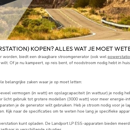
TATION) KOPEN? ALLES WAT JE MOET WET
ker worden, biedt een draagbare stroomgenerator (ook wel
powerstati
ilt. Of je nu kampeert, op reis bent, of noodstroom nodig hebt in huis
le belangrijke zaken waar je op moet letten:
oeveel vermogen (in watt) en opslagcapaciteit (in wattuur) je nodig he
or licht gebruik tot grotere modellen (3000 watt) voor meer energie-i
araten je de generator wilt gebruiken. Heb je stroom nodig voor je l
. Kijk naar de specificaties om te weten hoe lang je specifieke appa
powerstation kunt opladen. De Landport LP ESS-apparaten bieden meer
zetbaar in verschillende situaties.