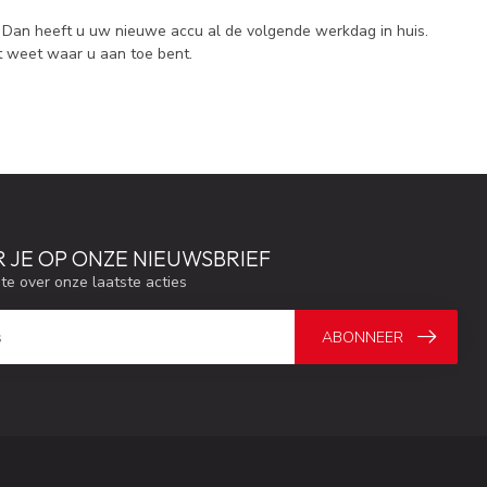
? Dan heeft u uw nieuwe accu al de volgende werkdag in huis.
ct weet waar u aan toe bent.
 JE OP ONZE NIEUWSBRIEF
gte over onze laatste acties
ABONNEER