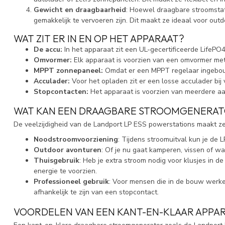
Gewicht en draagbaarheid
: Hoewel draagbare stroomstati
gemakkelijk te vervoeren zijn. Dit maakt ze ideaal voor outd
WAT ZIT ER IN EN OP HET APPARAAT?
De accu:
In het apparaat zit een UL-gecertificeerde LifePO4
Omvormer:
Elk apparaat is voorzien van een omvormer met 
MPPT zonnepaneel:
Omdat er een MPPT regelaar ingebouw
Acculader:
Voor het opladen zit er een losse acculader bij 
Stopcontacten:
Het apparaat is voorzien van meerdere aa
WAT KAN EEN DRAAGBARE STROOMGENERAT
De veelzijdigheid van de Landport LP ESS powerstations maakt ze 
Noodstroomvoorziening
: Tijdens stroomuitval kun je de 
Outdoor avonturen
: Of je nu gaat kamperen, vissen of w
Thuisgebruik
: Heb je extra stroom nodig voor klusjes in 
energie te voorzien.
Professioneel gebruik
: Voor mensen die in de bouw werke
afhankelijk te zijn van een stopcontact.
VOORDELEN VAN EEN KANT-EN-KLAAR APPA