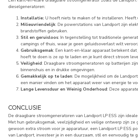
Een kant-en-klare draagbare stroomgenerator zoals de Landport L
dieselgeneratoren:
Installatie:
U hoeft niets te maken of te installeren. Heeft 
Milieuvriendelijk
: De powerstations van Landport zijn elekt
brandstoffen gebruiken.
Stil en geruisloos
: In tegenstelling tot traditionele gener
campings of thuis, waar je geen geluidsoverlast wilt veroor
Gebruiksgemak
: Een kant-en-klaar apparaat betekent dat j
hoeft te doen is ze op te laden en je kunt direct stroom lev
Veiligheid
: Draagbare stroomgeneratoren op batterijen zijn
binnenshuis en in drukke omgevingen.
Gemakkelijk op te laden
: De mogelijkheid om de Landport
een manier vinden om het apparaat weer van energie te voo
Lange Levensduur en Weinig Onderhoud
: Deze apparate
CONCLUSIE
De draagbare stroomgeneratoren van Landport LP ESS zijn ideale 
Met hun gebruiksgemak, veelzijdigheid en veilige ontwerp zijn ze g
gewoon extra stroom voor je apparatuur, een Landport LP ESS powe
van Landport, investeer je in een duurzaam, stil en eenvoudig te ge