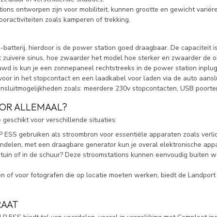
ons ontworpen zijn voor mobiliteit, kunnen grootte en gewicht variër
ooractiviteiten zoals kamperen of trekking.
-batterij, hierdoor is de power station goed draagbaar. De capaciteit 
zuivere sinus, hoe zwaarder het model hoe sterker en zwaarder de omv
d is kun je een zonnepaneel rechtstreeks in de power station inplu
voor in het stopcontact en een laadkabel voor laden via de auto aanslu
nsluitmogelijkheden zoals: meerdere 230v stopcontacten, USB poorten 
OR ALLEMAAL?
geschikt voor verschillende situaties:
LP ESS gebruiken als stroombron voor essentiële apparaten zoals verlic
andelen, met een draagbare generator kun je overal elektronische app
de tuin of in de schuur? Deze stroomstations kunnen eenvoudig buiten
n of voor fotografen die op locatie moeten werken, biedt de Landpor
RAAT