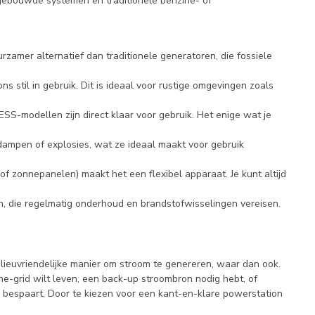
ngebouwde systemen en traditionele benzine- of
rzamer alternatief dan traditionele generatoren, die fossiele
ns stil in gebruik. Dit is ideaal voor rustige omgevingen zoals
ESS-modellen zijn direct klaar voor gebruik. Het enige wat je
 dampen of explosies, wat ze ideaal maakt voor gebruik
f zonnepanelen) maakt het een flexibel apparaat. Je kunt altijd
n, die regelmatig onderhoud en brandstofwisselingen vereisen.
lieuvriendelijke manier om stroom te genereren, waar dan ook.
the-grid wilt leven, een back-up stroombron nodig hebt, of
e bespaart. Door te kiezen voor een kant-en-klare powerstation