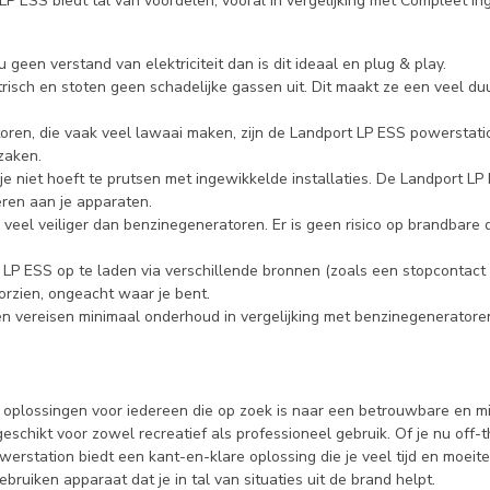
P ESS biedt tal van voordelen, vooral in vergelijking met Compleet i
u geen verstand van elektriciteit dan is dit ideaal en plug & play.
risch en stoten geen schadelijke gassen uit. Dit maakt ze een veel duu
atoren, die vaak veel lawaai maken, zijn de Landport LP ESS powerstatio
zaken.
e niet hoeft te prutsen met ingewikkelde installaties. De Landport LP 
eren aan je apparaten.
 veel veiliger dan benzinegeneratoren. Er is geen risico op brandbare
 LP ESS op te laden via verschillende bronnen (zoals een stopcontact o
rzien, ongeacht waar je bent.
n vereisen minimaal onderhoud in vergelijking met benzinegeneratore
oplossingen voor iedereen die op zoek is naar een betrouwbare en mi
eschikt voor zowel recreatief als professioneel gebruik. Of je nu off-
rstation biedt een kant-en-klare oplossing die je veel tijd en moeit
bruiken apparaat dat je in tal van situaties uit de brand helpt.