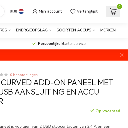
0
Mijn account
Verlanglijst
EUR
RES
ENERGIEOPSLAG
SOORTEN ACCU'S
MERKEN
Persoonlijke
klantenservice
0 beoordelingen
 CURVED ADD-ON PANEEL MET
USB AANSLUITING EN ACCU
R
Op voorraad
w
aneel is voorzien van 2 USB stopcontacten van 2,4 A en een