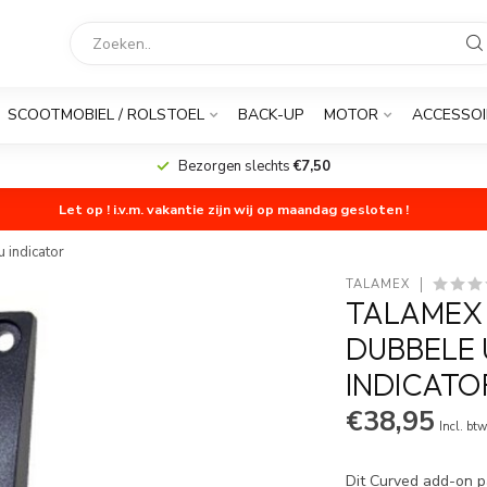
SCOOTMOBIEL / ROLSTOEL
BACK-UP
MOTOR
ACCESSOI
Bezorgen slechts
€7,50
Let op ! i.v.m. vakantie zijn wij op maandag gesloten !
 indicator
TALAMEX
TALAMEX
DUBBELE 
INDICATO
€38,95
Incl. bt
Dit Curved add-on p