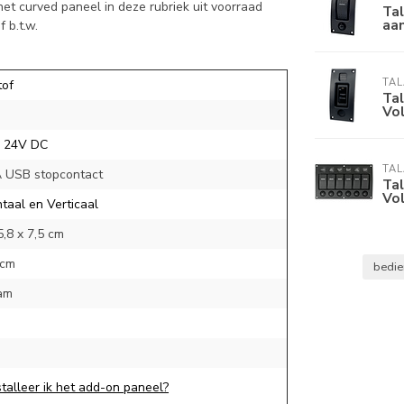
et curved paneel in deze rubriek uit voorraad
Ta
aan
 b.t.w.
TA
tof
Ta
Vo
 24V DC
TA
A USB stopcontact
Ta
Vol
taal en Verticaal
5,8 x 7,5 cm
 cm
bedie
am
talleer ik het add-on paneel?