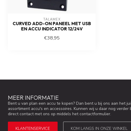
TALAMEX
CURVED ADD-ON PANEEL MET USB
EN ACCU INDICATOR 12/24V
€38,95
MEER INFORMATIE
Bent u van plan een accu te kopen? Dan bent u bij ons aan het ju
assortiment accu's en accessoires. Kunnen wij u daar nog verder 
direct contact met ons op middels het contactformulier.
KLANTENSERVICE
KOM LANGS IN ONZE WINKEL