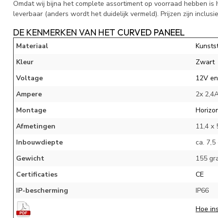
Omdat wij bijna het complete assortiment op voorraad hebben is h
leverbaar (anders wordt het duidelijk vermeld). Prijzen zijn inclusief
DE KENMERKEN VAN HET
CURVED PANEEL
Materiaal
Kunsts
Kleur
Zwart
Voltage
12V en
Ampere
2x 2,4
Montage
Horizon
Afmetingen
11,4 x 
Inbouwdiepte
ca. 7,5
Gewicht
155 gr
Certificaties
CE
IP-bescherming
IP66
Hoe ins