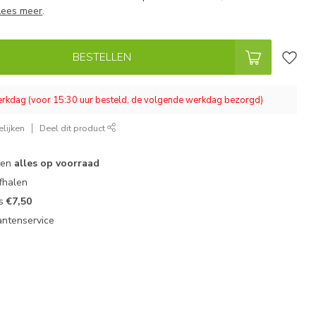
Lees meer
.
BESTELLEN
werkdag (voor 15:30 uur besteld, de volgende werkdag bezorgd)
lijken
Deel dit product
 en
alles op voorraad
fhalen
ts
€7,50
antenservice