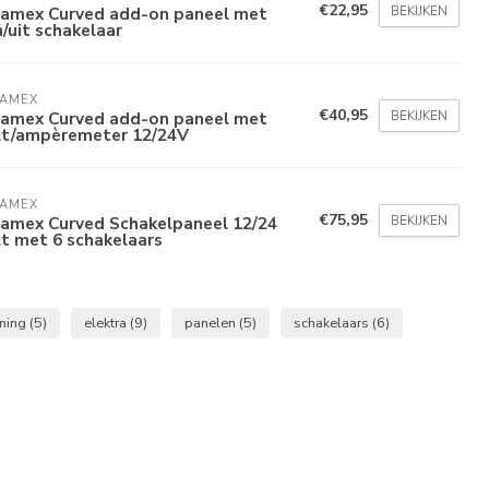
€22,95
BEKIJKEN
lamex Curved add-on paneel met
/uit schakelaar
LAMEX
€40,95
BEKIJKEN
lamex Curved add-on paneel met
lt/ampèremeter 12/24V
LAMEX
€75,95
BEKIJKEN
lamex Curved Schakelpaneel 12/24
t met 6 schakelaars
ning
(5)
elektra
(9)
panelen
(5)
schakelaars
(6)