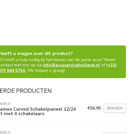
Heeft u vragen over dit product?
Of heeft u hulp nodig bij het kiezen van de juiste accu? Neem
contact met ons op via
info@accuserviceholland.nl
of
(+31)
073 644 5734.
We helpen u graag!
ERDE PRODUCTEN
LAMEX
€56,95
BEKIJKEN
lamex Curved Schakelpaneel 12/24
t met 4 schakelaars
LAMEX