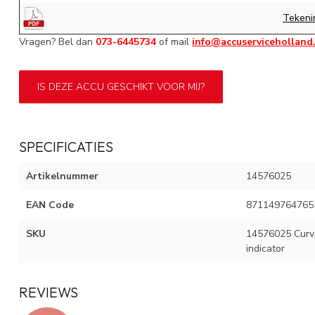
Tekeni
Vragen? Bel dan
073-6445734
of mail
info@accuserviceholland
IS DEZE ACCU GESCHIKT VOOR MIJ?
SPECIFICATIES
Artikelnummer
14576025
EAN Code
871149764765
SKU
14576025 Curv
indicator
REVIEWS