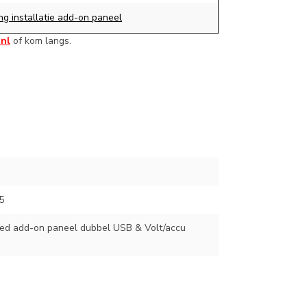
ng installatie add-on paneel
.nl
of kom langs.
5
ed add-on paneel dubbel USB & Volt/accu