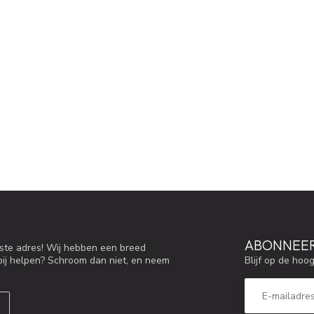
ABONNEER
iste adres! Wij hebben een breed
Blijf op de hoo
bij helpen? Schroom dan niet, en neem