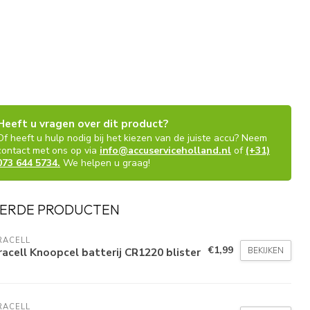
Heeft u vragen over dit product?
Of heeft u hulp nodig bij het kiezen van de juiste accu? Neem
contact met ons op via
info@accuserviceholland.nl
of
(+31)
073 644 5734.
We helpen u graag!
ERDE PRODUCTEN
RACELL
€1,99
BEKIJKEN
acell Knoopcel batterij CR1220 blister
RACELL