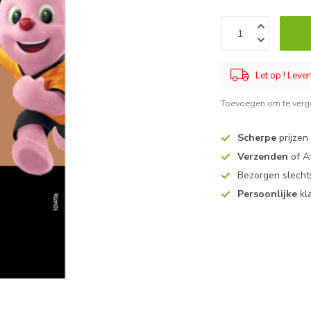
Let op ! Lever
Toevoegen om te verge
Scherpe
prijzen
Verzenden
of A
Bezorgen slech
Persoonlijke
kl