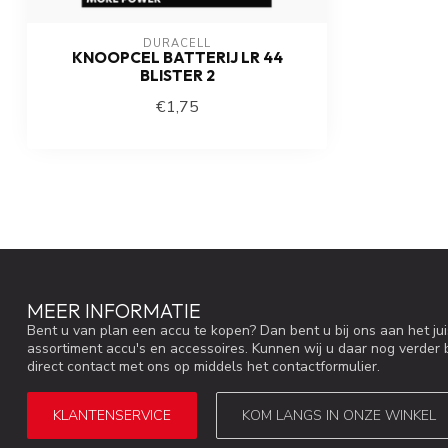
DURACELL
KNOOPCEL BATTERIJ LR 44
BLISTER 2
€1,75
MEER INFORMATIE
Bent u van plan een accu te kopen? Dan bent u bij ons aan het ju
assortiment accu's en accessoires. Kunnen wij u daar nog verder 
direct contact met ons op middels het contactformulier.
KLANTENSERVICE
KOM LANGS IN ONZE WINKEL