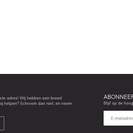
ABONNEER
iste adres! Wij hebben een breed
Blijf op de hoo
bij helpen? Schroom dan niet, en neem