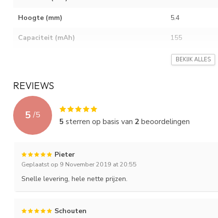
Hoogte (mm)
5.4
Capaciteit (mAh)
155
Voltage (V)
1.5
BEKIJK ALLES
Kwaliteit
Hoog
REVIEWS
Chemie
Alkaline
5
/
5
Oplaadbaar
5
sterren op basis van
2
beoordelingen
Pieter
Geplaatst op 9 November 2019 at 20:55
Snelle levering, hele nette prijzen.
Schouten