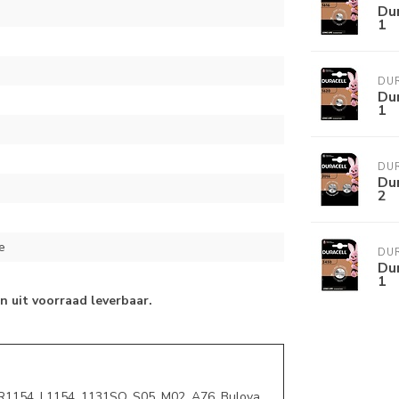
Dur
1
DU
Dur
1
DU
Dur
2
e
DU
Dur
1
 uit voorraad leverbaar.
R1154, L1154, 1131SO, S05, M02, A76, Bulova