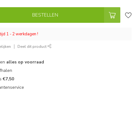
BESTELLEN
tijd 1 - 2 werkdagen !
lijken
Deel dit product
 en
alles op voorraad
fhalen
ts
€7,50
antenservice