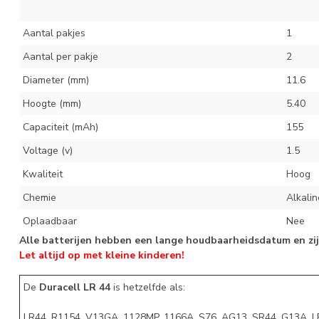
Aantal pakjes
1
Aantal per pakje
2
Diameter (mm)
11.6
Hoogte (mm)
5.40
Capaciteit (mAh)
155
Voltage (v)
1.5
Kwaliteit
Hoog
Chemie
Alkalin
Oplaadbaar
Nee
Alle
batterijen hebben een lange houdbaarheidsdatum en zijn
Let altijd op met kleine kinderen!
De
Duracell LR 44
is hetzelfde als:
LR44, R1154, V13GA, 1128MP, 1166A, S76, AG13, SR44, G13A, L