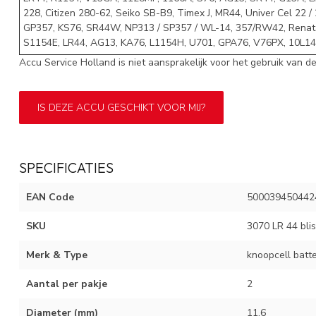
228, Citizen 280-62, Seiko SB-B9, Timex J, MR44, Univer Cel 22
GP357, KS76, SR44W, NP313 / SP357 / WL-14, 357/RW42, Renata
S1154E, LR44, AG13, KA76, L1154H, U701, GPA76, V76PX, 10L14
Accu Service Holland is niet aansprakelijk voor het gebruik van de 
IS DEZE ACCU GESCHIKT VOOR MIJ?
SPECIFICATIES
EAN Code
500039450442
SKU
3070 LR 44 blis
Merk & Type
knoopcell batte
Aantal per pakje
2
Diameter (mm)
11.6