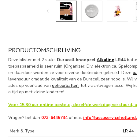
PRODUCTOMSCHRIJVING
Deze blister met 2 stuks
Duracell knoopcel
Alkaline
LR44
batte
toepasbaarheid is zeer ruim (Organizer, Div. elektronica, Spelcom
en daardoor worden ze voor diverse doeleinden gebruikt. Deze
ba
levensduur omdat de kwaliteit van de Duracell zeer hoog is. Wij
alles op voorraad van
gehoorbatterij
tot vrachtwagen accu. Wij k
altijd op met kleine kinderen!
Voor 15.30 uur online besteld, dezelfde werkdag verstuurd, a
Vragen? bel dan
073-6445734
of mail
info@accuserviceholland.
Merk & Type
LR 44