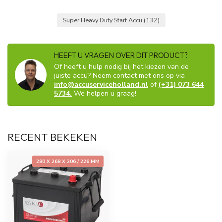
Super Heavy Duty Start Accu
(132)
HEEFT U VRAGEN OVER DIT PRODUCT?
Of heeft u hulp nodig bij het kiezen van de
juiste accu? Neem contact met ons op via
info@accuserviceholland.nl
of
(+31) 073 644
5734.
We helpen u graag!
RECENT BEKEKEN
280 X 268 X 206 / 226 MM