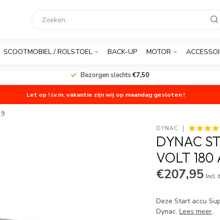
SCOOTMOBIEL / ROLSTOEL
BACK-UP
MOTOR
ACCESSOI
Bezorgen slechts
€7,50
Let op ! i.v.m. vakantie zijn wij op maandag gesloten !
19
DYNAC
DYNAC ST
VOLT 180 
€207,95
Incl.
Deze Start accu Su
Dynac.
Lees meer
.