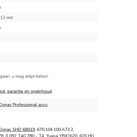
m
212 mm
m
aan, u mag altijd bellen.
eid, garantie en onderhoud
 Dynac Professional accu
Dynac SHD 68019
, 670.104.100.A73.2,
78
, 0 092 T40 780 - T4, Yuasa YBX1620, 620 HD,