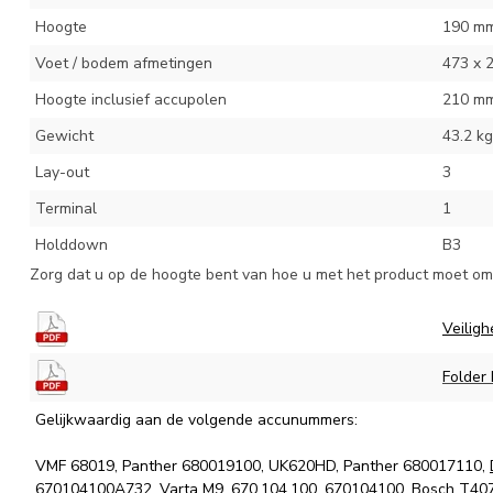
Hoogte
190 m
Voet / bodem afmetingen
473 x 
Hoogte inclusief accupolen
210 m
Gewicht
43.2 kg
Lay-out
3
Terminal
1
Holddown
B3
Zorg dat u op de hoogte bent van hoe u met het product moet omg
Veiligh
Folder
Gelijkwaardig aan de volgende accunummers:
VMF 68019, Panther 680019100, UK620HD, Panther 680017110,
670104100A732,
Varta M9
, 670.104.100, 670104100,
Bosch T40