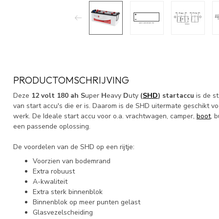
PRODUCTOMSCHRIJVING
Deze
12 volt 180 ah S
uper
H
eavy
D
uty
(
SHD
) startaccu
is de s
van start accu's die er is. Daarom is de SHD uitermate geschikt 
werk. De Ideale start accu voor o.a. vrachtwagen, camper,
boot
, 
een passende oplossing.
De voordelen van de SHD op een rijtje:
Voorzien van bodemrand
Extra robuust
A-kwaliteit
Extra sterk binnenblok
Binnenblok op meer punten gelast
Glasvezelscheiding