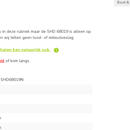
Boot & 
s in deze rubriek
maar de SHD 68019 is alleen op
 en wij tellen geen lood- of milieutoeslag.
halen kan natuurlijk ook.
.nl
of kom langs.
 SHD68019N
m
m