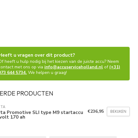
Heeft u vragen over dit product?
Of heeft u hulp nodig bij het kiezen van de juiste accu? Neem
contact met ons op via
info@accuserviceholland.nl
of
(+31)
073 644 5734.
We helpen u graag!
ERDE PRODUCTEN
RTA
€236,95
BEKIJKEN
ta Promotive SLI type M9 startaccu
volt 170 ah