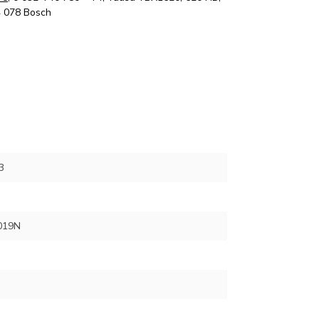
 078 Bosch
3
019N