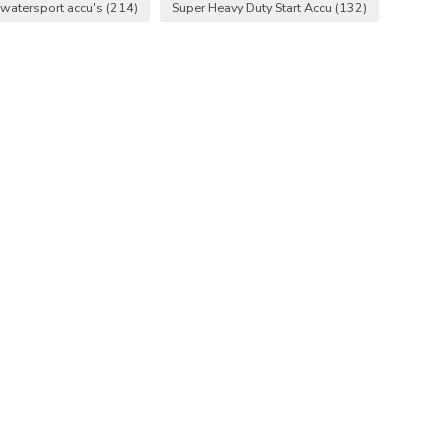
watersport accu's
(214)
Super Heavy Duty Start Accu
(132)