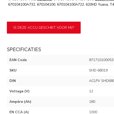
670104100A732, 670104100, 670104100A722, 620HD Yuasa, T4
IS DEZE ACCU GESCHIKT VOOR MIJ?
SPECIFICATIES
EAN Code
871710100053
SKU
SHD 68019
DIN
ACLPV SHD68
Voltage (V)
12
Ampère (Ah)
180
EN CCA (A)
1000