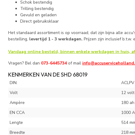
Schok bestendig
Trilling bestendig
Gevuld en geladen
Direct gebruiksklaar
Het standaard assortiment is op voorraad, dat zijn bijna alle accu'
bestelling,
levertijd 1 - 3 werkdagen
.
Prijzen zijn inclusief b.t.w.
Vandaag online besteld, binnen enkele werkdagen in huis, af
Vragen? Bel dan
073-6445734
of mail
info@accuserviceholland
KENMERKEN VAN DE SHD 68019
DIN:
ACLPV
Volt
12 volt
Ampère
180 ah
EN CCA
1000 A
Lengte
514 m
Breedte
218 m