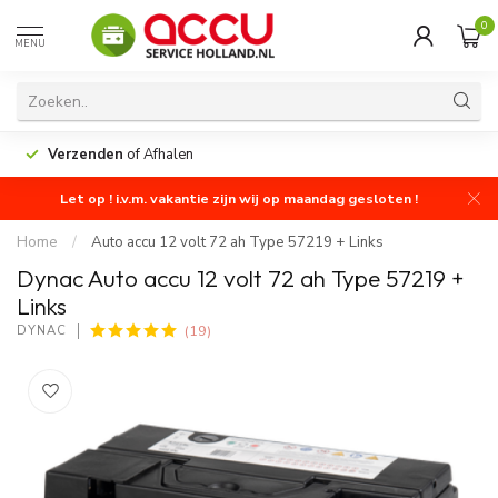
0
MENU
Verzenden
of Afhalen
Let op ! i.v.m. vakantie zijn wij op maandag gesloten !
Home
/
Auto accu 12 volt 72 ah Type 57219 + Links
Dynac Auto accu 12 volt 72 ah Type 57219 +
Links
(19)
DYNAC