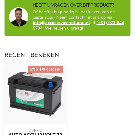
HEEFT U VRAGEN OVER DIT PRODUCT?
Of heeft u hulp nodig bij het kiezen van de
juiste accu? Neem contact met ons op via
info@accuserviceholland.nl
of
(+31) 073 644
5734.
We helpen u graag!
RECENT BEKEKEN
275 X 175 X 190 MM
DYNAC
AUTO ACCU 12 VOLT 72