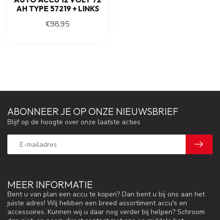
AH TYPE 57219 + LINKS
€98,95
ABONNEER JE OP ONZE NIEUWSBRIEF
Blijf op de hoogte over onze laatste acties
MEER INFORMATIE
Bent u van plan een accu te kopen? Dan bent u bij ons aan het
juiste adres! Wij hebben een breed assortiment accu's en
accessoires. Kunnen wij u daar nog verder bij helpen? Schroom