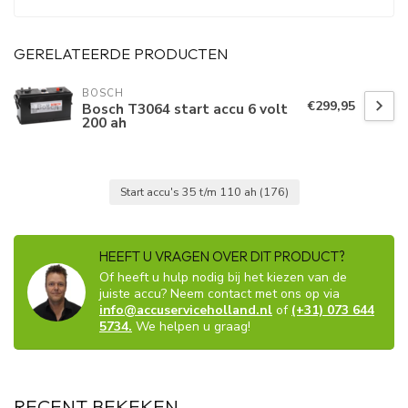
GERELATEERDE PRODUCTEN
BOSCH
€299,95
Bosch T3064 start accu 6 volt
200 ah
Start accu's 35 t/m 110 ah
(176)
HEEFT U VRAGEN OVER DIT PRODUCT?
Of heeft u hulp nodig bij het kiezen van de
juiste accu? Neem contact met ons op via
info@accuserviceholland.nl
of
(+31) 073 644
5734.
We helpen u graag!
RECENT BEKEKEN