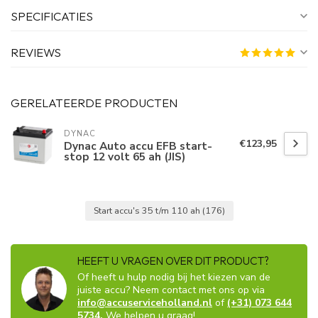
SPECIFICATIES
REVIEWS
GERELATEERDE PRODUCTEN
DYNAC
€123,95
Dynac Auto accu EFB start-
stop 12 volt 65 ah (JIS)
Start accu's 35 t/m 110 ah
(176)
HEEFT U VRAGEN OVER DIT PRODUCT?
Of heeft u hulp nodig bij het kiezen van de
juiste accu? Neem contact met ons op via
info@accuserviceholland.nl
of
(+31) 073 644
5734.
We helpen u graag!