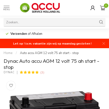
0
MENU
Verzenden
of Afhalen
Let op ! i.v.m. vakantie zijn wij op maandag gesloten !
Home
/
Auto accu AGM 12 volt 75 ah start - stop
Dynac Auto accu AGM 12 volt 75 ah start -
stop
(3)
DYNAC