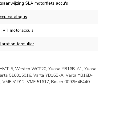
ksaanwijzing SLA motorfiets accu's
ccu catalogus
 HVT motoraccu's
aration formulier
ct HVT-5, Westco WCP20, Yuasa YB16B-A1, Yuasa
arta 516015016, Varta YB16B-A, Varta YB16B-
1, VMF 51912, VMF 51617, Bosch 0092M4F440,