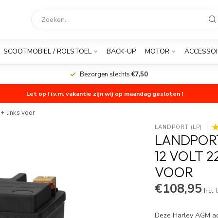
SCOOTMOBIEL / ROLSTOEL
BACK-UP
MOTOR
ACCESSOI
Bezorgen slechts
€7,50
Let op ! i.v.m. vakantie zijn wij op maandag gesloten !
+ links voor
LANDPORT (LP)
LANDPORT
12 VOLT 2
VOOR
€108,95
Incl.
Deze Harley AGM acc