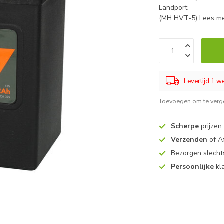
Landport.
(MH HVT-5)
Lees m
Levertijd 1 
Toevoegen om te verge
Scherpe
prijzen
Verzenden
of A
Bezorgen slech
Persoonlijke
kl