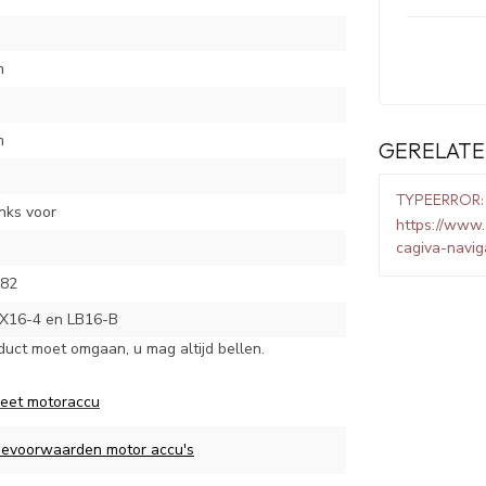
m
m
GERELATE
TYPEERROR:
inks voor
https://www.
cagiva-navig
-82
X16-4 en LB16-B
duct moet omgaan, u mag altijd bellen.
eet motoraccu
ievoorwaarden motor accu's