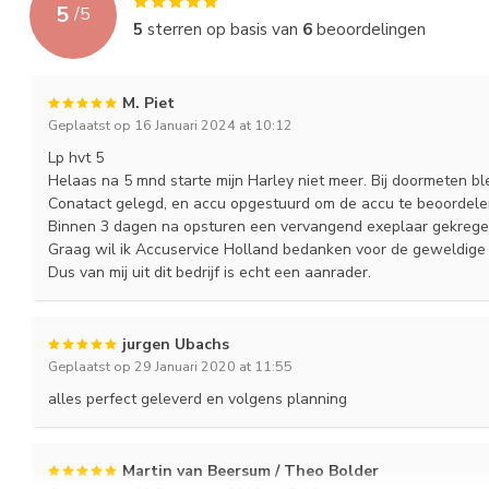
5
/
5
Layout
1 = + links voor
5
sterren op basis van
6
beoordelingen
Terminal
U
M. Piet
Holddown
---
Geplaatst op 16 Januari 2024 at 10:12
Lp hvt 5
Helaas na 5 mnd starte mijn Harley niet meer. Bij doormeten blee
Conatact gelegd, en accu opgestuurd om de accu te beoordele
Binnen 3 dagen na opsturen een vervangend exeplaar gekregen
Graag wil ik Accuservice Holland bedanken voor de geweldige 
Dus van mij uit dit bedrijf is echt een aanrader.
jurgen Ubachs
Geplaatst op 29 Januari 2020 at 11:55
alles perfect geleverd en volgens planning
Martin van Beersum / Theo Bolder