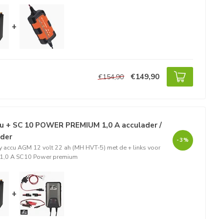
+
€149,90
€154,90
u + SC 10 POWER PREMIUM 1,0 A acculader /
ader
-3%
 accu AGM 12 volt 22 ah (MH HVT-5) met de + links voor
 1,0 A SC10 Power premium
+