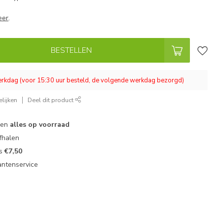
eer
.
BESTELLEN
werkdag (voor 15:30 uur besteld, de volgende werkdag bezorgd)
lijken
Deel dit product
 en
alles op voorraad
fhalen
ts
€7,50
antenservice