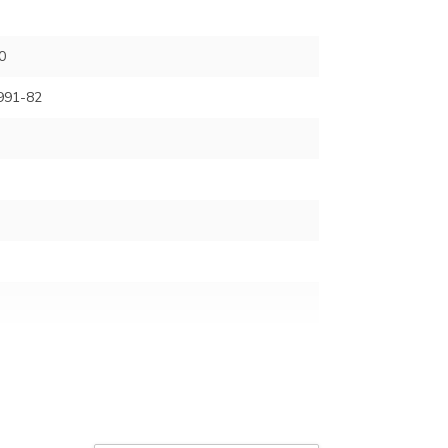
0
991-82