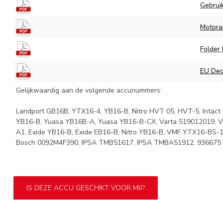
Gebrui
Motora
Folder
EU Decl
Gelijkwaardig aan de volgende accunummers:
Landport GB16B, YTX16-4, YB16-B, Nitro HVT 05, HVT-5, Inta
YB16-B, Yuasa YB16B-A, Yuasa YB16-B-CX, Varta 519012019, V
A1, Exide YB16-B, Exide EB16-B, Nitro YB16-B, VMF YTX16-BS-
Bosch 0092M4F390, IPSA TMB51617, IPSA TMBA51912, 936675
IS DEZE ACCU GESCHIKT VOOR MIJ?