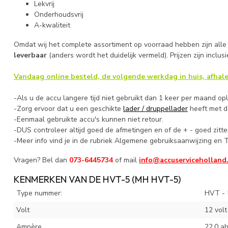
Lekvrij
Onderhoudsvrij
A-kwaliteit
Omdat wij het complete assortiment op voorraad hebben zijn alle 
leverbaar
(anders wordt het duidelijk vermeld). Prijzen zijn inclus
Vandaag online besteld, de volgende werkdag in huis, afhale
-Als u de accu langere tijd niet gebruikt dan 1 keer per maand op
-Zorg ervoor dat u een geschikte
lader / druppellader
heeft met de
-Eenmaal gebruikte accu's kunnen niet retour.
-DUS controleer altijd goed de afmetingen en of de + - goed zitte
-Meer info vind je in de rubriek Algemene gebruiksaanwijzing en T
Vragen? Bel dan
073-6445734
of mail
info@accuserviceholland
KENMERKEN VAN DE HVT-5 (MH HVT-5)
Type nummer:
HVT - 
Volt
12 volt
Ampère
22.0 a