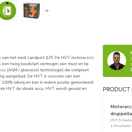
s van het merk Landport (LP). De HVT motoraccu's
s een hoog koudstart vermogen een must en bij
cu (AGM / glasvezel technologie) die compleet
ring aangeduid. De HVT is voorzien van een
 100% lekvrij en kan in iedere positie gemonteerd
PRODUCT 
s de HVT de ideale accu. HVT wordt gevuld en
Motoraccu
druppell
HVT-5 Harley
+
Acculader 