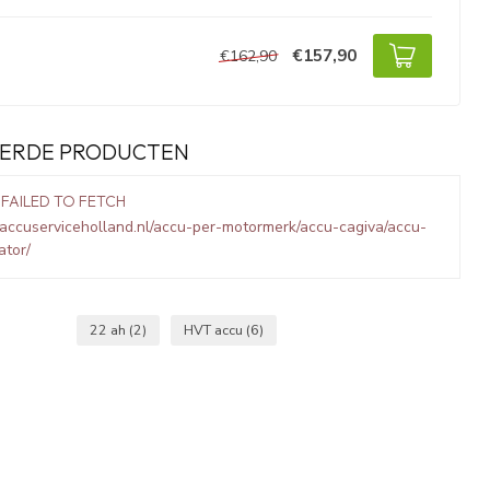
€157,90
€162,90
ERDE PRODUCTEN
 FAILED TO FETCH
accuserviceholland.nl/accu-per-motormerk/accu-cagiva/accu-
ator/
22 ah
(2)
HVT accu
(6)