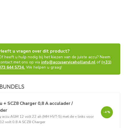
Heeft u vragen over dit product?
Of heeft u hulp nodig bij het kiezen van de juiste accu? Neem
contact met ons op via
info@accuserviceholland.nl
of
(+31)
073 644 5734.
We helpen u graag!
BUNDELS
 + SCZ8 Charger 0,8 A acculader /
ader
-4%
 accu AGM 12 volt 22 ah (MH HVT-5) met de + links voor
12 volt 0,8 A SCZ8 Charger