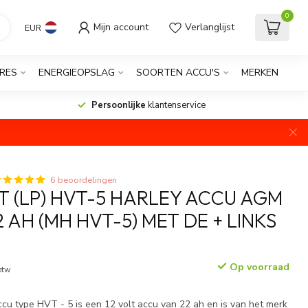
0
Mijn account
Verlanglijst
EUR
RES
ENERGIEOPSLAG
SOORTEN ACCU'S
MERKEN
Persoonlijke
klantenservice
6 beoordelingen
 (LP) HVT-5 HARLEY ACCU AGM
2 AH (MH HVT-5) MET DE + LINKS
Op voorraad
 btw
u type HVT - 5 is een 12 volt accu van 22 ah en is van het merk