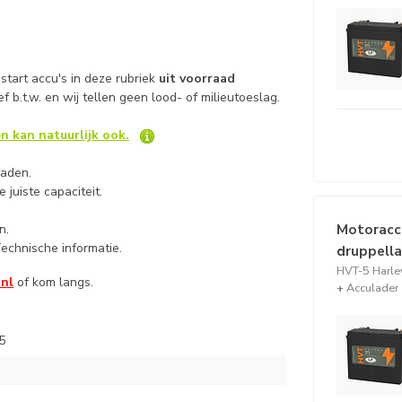
start accu's in deze rubriek
uit voorraad
ief b.t.w. en wij tellen geen lood- of milieutoeslag.
n kan natuurlijk ook.
laden.
 juiste capaciteit.
Motoracc
n.
echnische informatie.
druppell
HVT-5 Harley
.nl
of kom langs.
+
Acculader
5
h