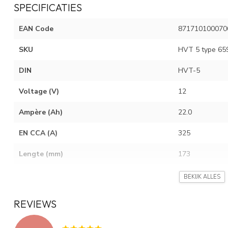
SPECIFICATIES
EAN Code
871710100070
SKU
HVT 5 type 65
DIN
HVT-5
Voltage (V)
12
Ampère (Ah)
22.0
EN CCA (A)
325
Lengte (mm)
173
Breedte (mm)
99
BEKIJK ALLES
Hoogte (mm)
153
REVIEWS
Gewicht (Kg)
7.00