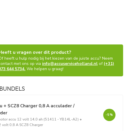
Heeft u vragen over dit product?
Of heeft u hulp nodig bij het kiezen van de juiste accu? Neem
contact met ons op via
info@accuserviceholland.nl
of
(+31)
073 644 5734.
We helpen u graag!
BUNDELS
 + SCZ8 Charger 0,8 A acculader /
ader
-5%
tor accu 12 volt 14,0 ah (51411 - YB14L-A2)
+
2 volt 0,8 A SCZ8 Charger