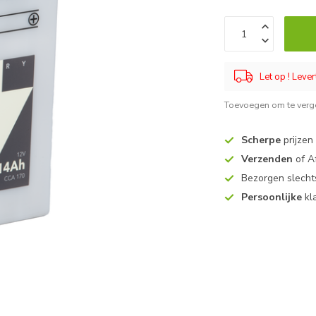
Let op ! Lever
Toevoegen om te verge
Scherpe
prijzen
Verzenden
of A
Bezorgen slech
Persoonlijke
kl