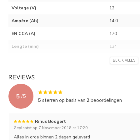
Voltage (V)
12
Ampère (Ah)
14.0
EN CCA (A)
170
Lengte (mm)
134
Breedte (mm)
89
BEKIJK ALLES
Hoogte (mm)
166
REVIEWS
Gewicht (Kg)
4.44
5
/
5
Layout
18
5
sterren op basis van
2
beoordelingen
Terminal
I
Rinus Boogert
Holddown
---
Geplaatst op 7 November 2018 at 17:20
Alles in orde binnen 2 dagen geleverd