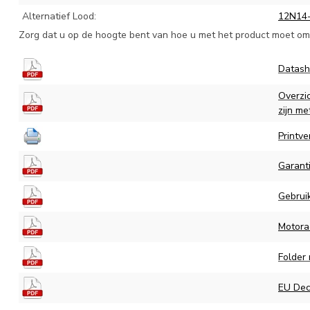
Alternatief Lood:
12N14
Zorg dat u op de hoogte bent van hoe u met het product moet omg
Datash
Overzi
zijn me
Printve
Garant
Gebruik
Motora
Folder
EU Decl