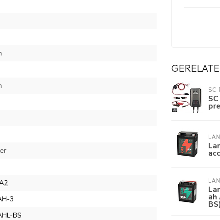
h
m
GERELATE
m
SC
SC
pr
LAN
La
ter
acc
LAN
A
2
La
ah
AH-3
BS
AHL-BS