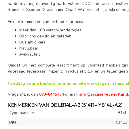
na de levering eenvoudig na te vullen. NOOIT de accu navullen
Brommer, Scooter, Grasmaaier, Quad, Waterscooter, Jetski en nog
Enkele kenmerken van de lood zuur accu:
Meer dan 100 verschillende types
Door ons gevuld en geladen
Dus altijd vers
Navulbaar
A-kwaliteit
Omdat wij het complete assortiment op voorraad hebben zijn
voorraad leverbaar
. Prijzen zijn inclusief b.t.w. en wij tellen gee
Vandaag online besteld, binnen enkele werkdagen in huis, af
Vragen? Bel dan
073-6445734
of mail
info@accuserviceholland
KENMERKEN VAN DE LB14L-A2 (51411 - YB14L-A2)
Type nummer:
LB14L
DIN:
51411