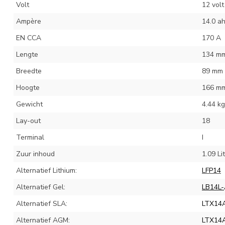
Volt
12 volt
Ampère
14.0 a
EN CCA
170 A
Lengte
134 m
Breedte
89 mm
Hoogte
166 m
Gewicht
4.44 kg
Lay-out
18
Terminal
I
Zuur inhoud
1.09 Li
Alternatief Lithium:
L
FP14
Alternatief Gel:
LB14L-
Alternatief SLA:
LTX14
Alternatief AGM:
LTX14