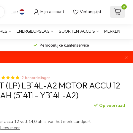
0
Mijn account
Verlanglijst
EUR
RES
ENERGIEOPSLAG
SOORTEN ACCU'S
MERKEN
Persoonlijke
klantenservice
2 beoordelingen
 (LP) LB14L-A2 MOTOR ACCU 12
AH (51411 - YB14L-A2)
Op voorraad
w
 accu 12 volt 14,0 ah is van het merk Landport.
)
Lees meer
.