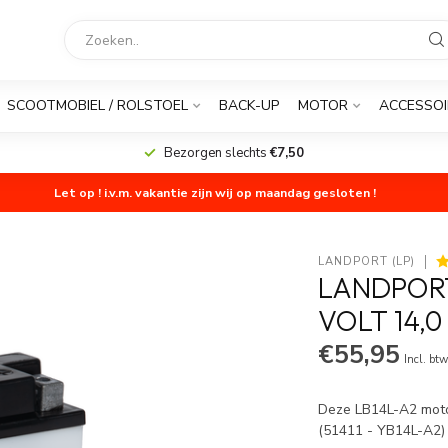
SCOOTMOBIEL / ROLSTOEL
BACK-UP
MOTOR
ACCESSOI
Bezorgen slechts
€7,50
Let op ! i.v.m. vakantie zijn wij op maandag gesloten !
LANDPORT (LP)
LANDPORT
VOLT 14,0 
€55,95
Incl. bt
Deze LB14L-A2 motor
(51411 - YB14L-A2