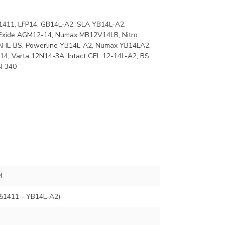
51411, LFP14, GB14L-A2, SLA YB14L-A2,
xide AGM12-14, Numax MB12V14LB, Nitro
AHL-BS, Powerline YB14L-A2, Numax YB14LA2,
14, Varta 12N14-3A, Intact GEL 12-14L-A2, BS
4F340
4
51411 - YB14L-A2)