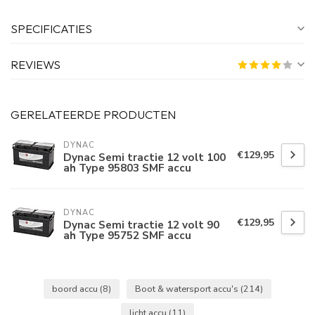
SPECIFICATIES
REVIEWS
GERELATEERDE PRODUCTEN
DYNAC
€129,95
Dynac Semi tractie 12 volt 100
ah Type 95803 SMF accu
DYNAC
€129,95
Dynac Semi tractie 12 volt 90
ah Type 95752 SMF accu
boord accu
(8)
Boot & watersport accu's
(214)
licht accu
(11)