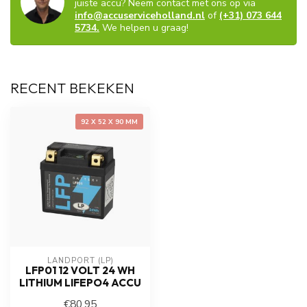
juiste accu? Neem contact met ons op via
info@accuserviceholland.nl
of
(+31) 073 644
5734.
We helpen u graag!
RECENT BEKEKEN
92 X 52 X 90 MM
LANDPORT (LP)
LFP01 12 VOLT 24 WH
LITHIUM LIFEPO4 ACCU
€80,95