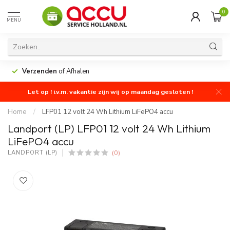
0
MENU
Verzenden
of Afhalen
Let op ! i.v.m. vakantie zijn wij op maandag gesloten !
Home
/
LFP01 12 volt 24 Wh Lithium LiFePO4 accu
Landport (LP) LFP01 12 volt 24 Wh Lithium
LiFePO4 accu
(0)
LANDPORT (LP)