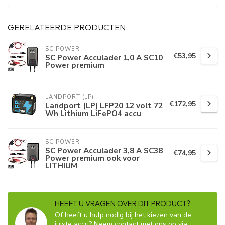
GERELATEERDE PRODUCTEN
SC POWER
€53,95
SC Power Acculader 1,0 A SC10
Power premium
LANDPORT (LP)
€172,95
Landport (LP) LFP20 12 volt 72
Wh Lithium LiFePO4 accu
SC POWER
SC Power Acculader 3,8 A SC38
€74,95
Power premium ook voor
LITHIUM
HEEFT U VRAGEN OVER DIT PRODUCT?
Of heeft u hulp nodig bij het kiezen van de
juiste accu? Neem contact met ons op via