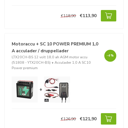
€113,90
€118,90
Motoraccu + SC 10 POWER PREMIUM 1,0
A acculader / druppellader
-4%
LTX20CH-BS 12 volt 18,0 ah AGM motor accu
(51808 - YTX20CH-BS)
+
Acculader 1,0 A SC10
Power premium
+
€121,90
€126,90