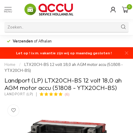
0
MENU
Verzenden
of Afhalen
Let op ! i.v.m. vakantie zijn wij op maandag gesloten !
Home
/
LTX20CH-BS 12 volt 18,0 ah AGM motor accu (51808 -
YTX20CH-BS)
Landport (LP) LTX20CH-BS 12 volt 18,0 ah
AGM motor accu (51808 - YTX20CH-BS)
(6)
LANDPORT (LP)