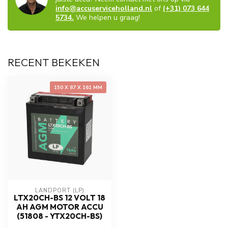
info@accuserviceholland.nl
of
(+31) 073 644
5734.
We helpen u graag!
RECENT BEKEKEN
150 X 87 X 161 MM
LANDPORT (LP)
LTX20CH-BS 12 VOLT 18
AH AGM MOTOR ACCU
(51808 - YTX20CH-BS)