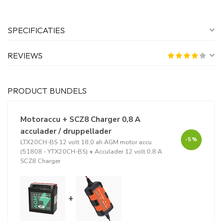
SPECIFICATIES
REVIEWS
PRODUCT BUNDELS
Motoraccu + SCZ8 Charger 0,8 A
acculader / druppellader
-5%
LTX20CH-BS 12 volt 18,0 ah AGM motor accu
(51808 - YTX20CH-BS)
+
Acculader 12 volt 0,8 A
SCZ8 Charger
+