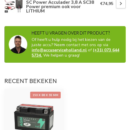
SC Power Acculader 3,8 A SC38
€74,95
Power premium ook voor
LITHIUM
HEEFT U VRAGEN OVER DIT PRODUCT?
Of heeft u hulp nodig bij het kiezen van de
juiste accu? Neem contact met ons op via
info@accuserviceholland.nl
of
(+31) 073 644
5734.
We helpen u graag!
RECENT BEKEKEN
150 X 88 X 93 MM