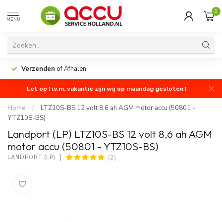
0
MENU
Verzenden
of Afhalen
Let op ! i.v.m. vakantie zijn wij op maandag gesloten !
Home
/
LTZ10S-BS 12 volt 8,6 ah AGM motor accu (50801 -
YTZ10S-BS)
Landport (LP) LTZ10S-BS 12 volt 8,6 ah AGM
motor accu (50801 - YTZ10S-BS)
(2)
LANDPORT (LP)