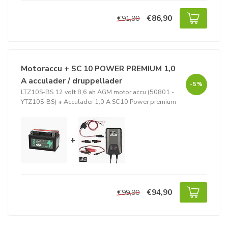
€86,90
€91,90
Motoraccu + SC 10 POWER PREMIUM 1,0
A acculader / druppellader
-5%
LTZ10S-BS 12 volt 8,6 ah AGM motor accu (50801 -
YTZ10S-BS)
+
Acculader 1,0 A SC10 Power premium
+
€94,90
€99,90