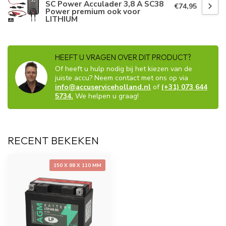
SC Power Acculader 3,8 A SC38
€74,95
Power premium ook voor
LITHIUM
HEEFT U VRAGEN OVER DIT PRODUCT?
Of heeft u hulp nodig bij het kiezen van de
juiste accu? Neem contact met ons op via
info@accuserviceholland.nl
of
(+31) 073 644
5734.
We helpen u graag!
RECENT BEKEKEN
150 X 88 X 110 MM