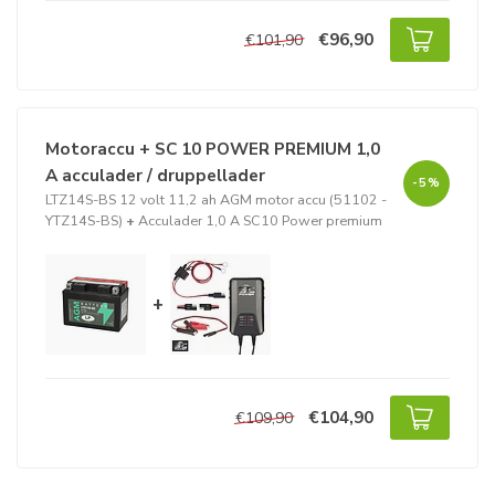
€96,90
€101,90
Motoraccu + SC 10 POWER PREMIUM 1,0
A acculader / druppellader
-5%
LTZ14S-BS 12 volt 11,2 ah AGM motor accu (51102 -
YTZ14S-BS)
+
Acculader 1,0 A SC10 Power premium
+
€104,90
€109,90