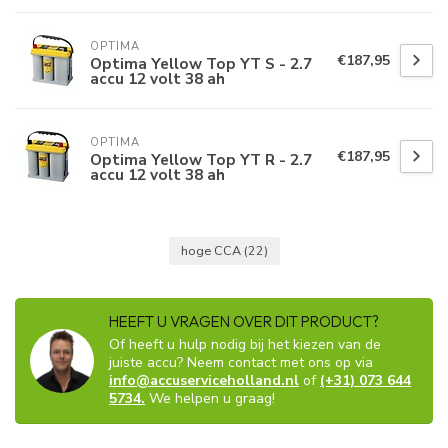
OPTIMA
€187,95
Optima Yellow Top YT S - 2.7
accu 12 volt 38 ah
OPTIMA
€187,95
Optima Yellow Top YT R - 2.7
accu 12 volt 38 ah
hoge CCA
(22)
HEEFT U VRAGEN OVER DIT PRODUCT?
Of heeft u hulp nodig bij het kiezen van de
juiste accu? Neem contact met ons op via
info@accuserviceholland.nl
of
(+31) 073 644
5734.
We helpen u graag!