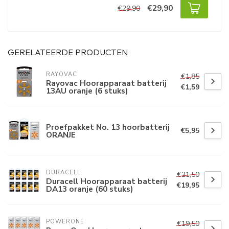
€29,90
€29,90
GERELATEERDE PRODUCTEN
RAYOVAC
€1,85
Rayovac Hoorapparaat batterij
€1,59
13AU oranje (6 stuks)
Proefpakket No. 13 hoorbatterij
€5,95
ORANJE
DURACELL
€21,50
Duracell Hoorapparaat batterij
€19,95
DA13 oranje (60 stuks)
POWERONE
€19,50