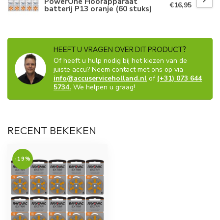
PowerOne Hoorapparaat
€16,95
batterij P13 oranje (60 stuks)
HEEFT U VRAGEN OVER DIT PRODUCT?
Of heeft u hulp nodig bij het kiezen van de
juiste accu? Neem contact met ons op via
info@accuserviceholland.nl
of
(+31) 073 644
5734.
We helpen u graag!
RECENT BEKEKEN
-19%