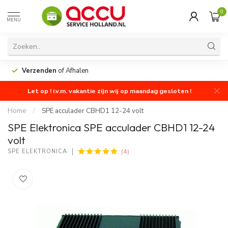
0
MENU
Verzenden
of Afhalen
Let op ! i.v.m. vakantie zijn wij op maandag gesloten !
Home
/
SPE acculader CBHD1 12-24 volt
SPE Elektronica SPE acculader CBHD1 12-24
volt
(4)
SPE ELEKTRONICA