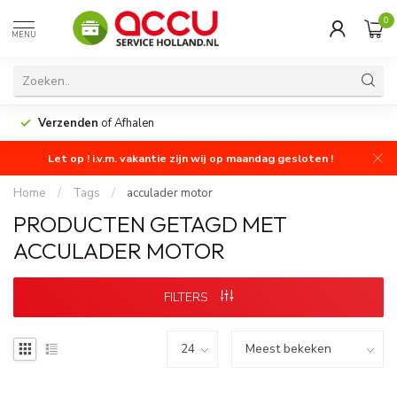
0
MENU
Verzenden
of Afhalen
Let op ! i.v.m. vakantie zijn wij op maandag gesloten !
Home
/
Tags
/
acculader motor
PRODUCTEN GETAGD MET
ACCULADER MOTOR
FILTERS