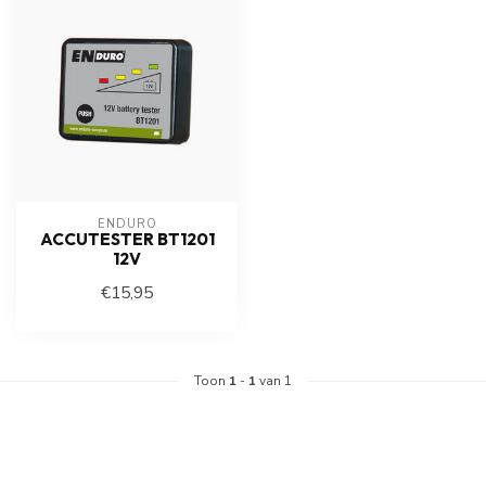
ENDURO
ACCUTESTER BT1201
12V
€15,95
Toon
1
-
1
van 1