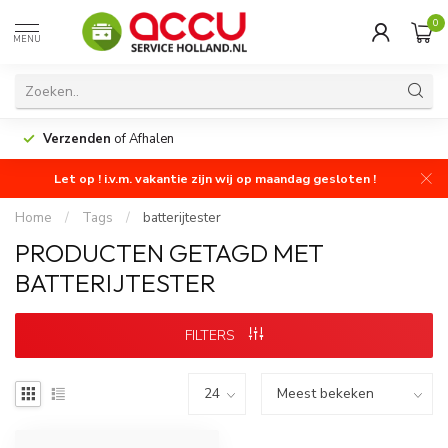
0
MENU
Verzenden
of Afhalen
Let op ! i.v.m. vakantie zijn wij op maandag gesloten !
Home
/
Tags
/
batterijtester
PRODUCTEN GETAGD MET
BATTERIJTESTER
FILTERS