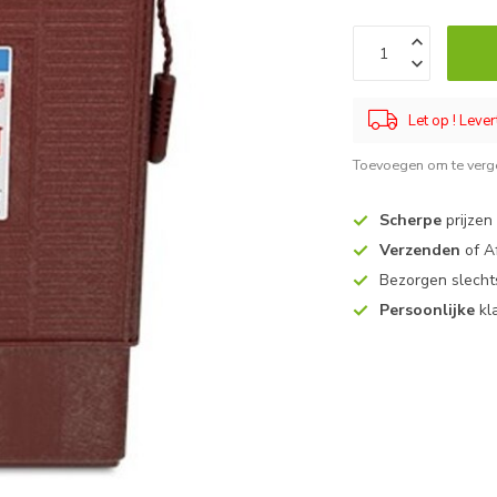
Let op ! Lever
Toevoegen om te verge
Scherpe
prijzen
Verzenden
of A
Bezorgen slech
Persoonlijke
kl