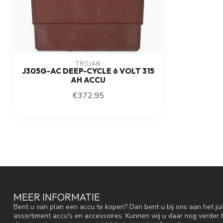
TROJAN
J305G-AC DEEP-CYCLE 6 VOLT 315
AH ACCU
€372,95
MEER INFORMATIE
Bent u van plan een accu te kopen? Dan bent u bij ons aan het ju
assortiment accu's en accessoires. Kunnen wij u daar nog verder 