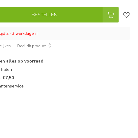
BESTELLEN
tijd 2 - 3 werkdagen !
lijken
Deel dit product
 en
alles op voorraad
fhalen
ts
€7,50
antenservice