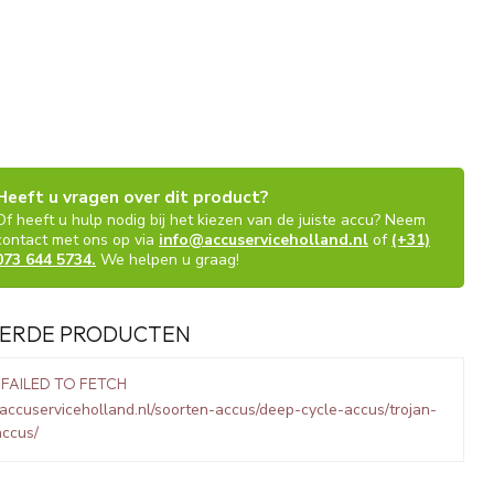
Heeft u vragen over dit product?
Of heeft u hulp nodig bij het kiezen van de juiste accu? Neem
contact met ons op via
info@accuserviceholland.nl
of
(+31)
073 644 5734.
We helpen u graag!
ERDE PRODUCTEN
 FAILED TO FETCH
accuserviceholland.nl/soorten-accus/deep-cycle-accus/trojan-
accus/