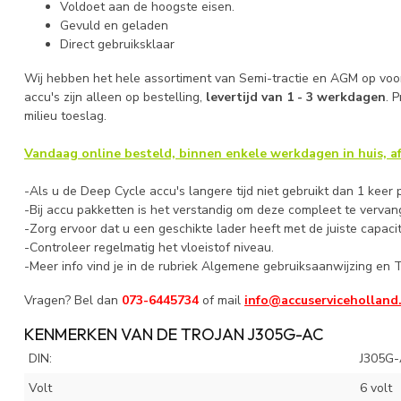
Voldoet aan de hoogste eisen.
Gevuld en geladen
Direct gebruiksklaar
Wij hebben het hele assortiment van Semi-tractie en AGM op voo
accu's zijn alleen op bestelling,
levertijd van 1 - 3 werkdagen
. 
milieu toeslag.
Vandaag online besteld, binnen enkele werkdagen in huis, af
-Als u de Deep Cycle accu's langere tijd niet gebruikt dan 1 keer
-Bij accu pakketten is het verstandig om deze compleet te verv
-Zorg ervoor dat u een geschikte lader heeft met de juiste capacit
-Controleer regelmatig het vloeistof niveau.
-Meer info vind je in de rubriek Algemene gebruiksaanwijzing en T
Vragen? Bel dan
073-6445734
of mail
info@accuserviceholland
KENMERKEN VAN DE TROJAN J305G-AC
DIN:
J305G
Volt
6 volt