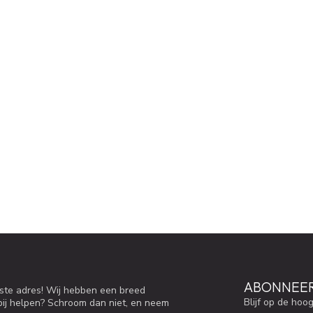
ABONNEER
iste adres! Wij hebben een breed
Blijf op de hoo
bij helpen? Schroom dan niet, en neem