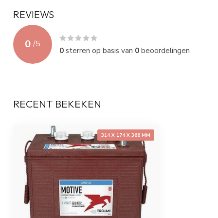
Hoogte (mm)
366
REVIEWS
Gewicht (Kg)
40,0
0
/
5
Layout
2 = diagonaal
0
sterren op basis van
0
beoordelingen
Terminal
OFFSET-S = poo
Holddown
---
RECENT BEKEKEN
314 X 174 X 366 MM