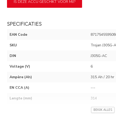
IS DEZE ACCU GESCHIKT VOOR MIJ?
SPECIFICATIES
EAN Code
871754559508
SKU
Trojan J305G-A
DIN
J305G-AC
Voltage (V)
6
Ampère (Ah)
315 Ah / 20 hr
EN CCA (A)
---
Lengte (mm)
314
Breedte (mm)
174
BEKIJK ALLES