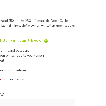
rraad (50 ah t/m 230 ah) maar de Deep Cycle
Prijzen zijn inclusief b.t.w. en wij tellen geen lood of
halen kan natuurlijk ook.
 per maand opladen.
angen om schade te voorkomen.
eit.
echnische informatie.
.nl
of kom langs.
-AC