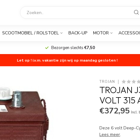
SCOOTMOBIEL / ROLSTOEL
BACK-UP
MOTOR
ACCESSOI
Bezorgen slechts
€7,50
Let op ! i.v.m. vakantie zijn wij op maandag gesloten !
TROJAN
TROJAN J
VOLT 315
€372,95
Incl.
Deze 6 volt Deep-Cy
Lees meer
.