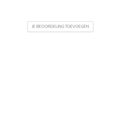
JE BEOORDELING TOEVOEGEN
l met bout gat