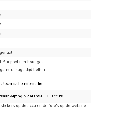
m
m
m
agonaal
-S = pool met bout gat
aan, u mag altijd bellen.
t technische informatie
saanwijzing & garantie D.C. accu's
stickers op de accu en de foto's op de website