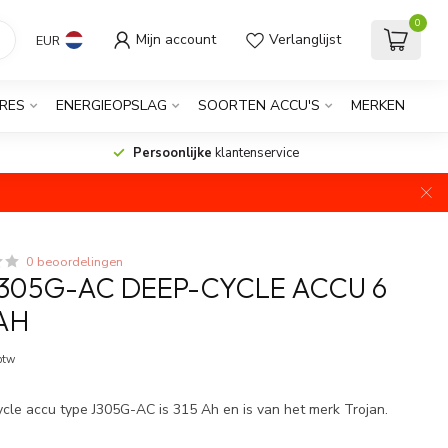
0
Mijn account
Verlanglijst
EUR
RES
ENERGIEOPSLAG
SOORTEN ACCU'S
MERKEN
Persoonlijke
klantenservice
0 beoordelingen
305G-AC DEEP-CYCLE ACCU 6
 AH
Op voorraad
 btw
cle accu type J305G-AC is 315 Ah en is van het merk Trojan.