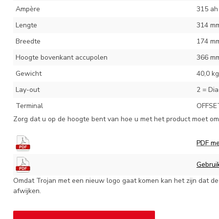
Ampère
315 ah
Lengte
314 m
Breedte
174 m
Hoogte bovenkant accupolen
366 m
Gewicht
40,0 kg
Lay-out
2 = Di
Terminal
OFFSET
Zorg dat u op de hoogte bent van hoe u met het product moet omg
PDF me
Gebruik
Omdat Trojan met een nieuw logo gaat komen kan het zijn dat de 
afwijken.