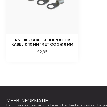
Netjes geholpen met uitladen van de accu’s
Nick Worms
Geplaatst op 16 Augustus 2018 at 23:55
Ok
4 STUKS KABELSCHOEN VOOR
KABEL Ø 10 MM² MET OOG Ø 8 MM
€2,95
MEER INFORMATIE
Bent u van plan een accu te kopen? Dan bent u bij ons aan het ju