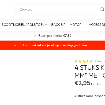
SCOOTMOBIEL / ROLSTOEL
BACK-UP
MOTOR
ACCESSOI
Bezorgen slechts
€7,50
Let op ! i.v.m. vakantie zijn wij op maandag gesloten !
m
7 beoo
4 STUKS 
MM² MET 
€2,95
Incl. btw
4 stuks Kabelschoe