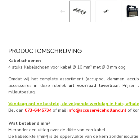
PRODUCTOMSCHRIJVING
Kabelschoenen
4 stuks Kabelschoen voor kabel Ø 10 mm² met Ø 8 mm oog.
Omdat wij het complete assortiment (accupool klemmen, accuba
accessoires in deze rubriek
uit voorraad leverbaar
. Prijzen
milieutoeslag.
Vandaag online besteld, de volgende werkdag in huis, afhale
Bel dan
073-6445734
of mail
info@accuserviceholland.nl
of ko
Wat betekend mm²
Hieronder een uitleg over de dikte van een kabel.
De kabeldikte (mm²) is de oppervlakte van de kern zonder isolati