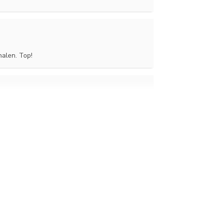
halen. Top!
n schuld