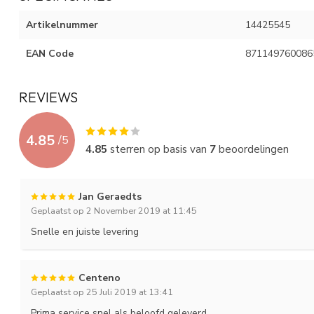
Artikelnummer
14425545
EAN Code
871149760086
REVIEWS
4.85
/
5
4.85
sterren op basis van
7
beoordelingen
Jan Geraedts
Geplaatst op 2 November 2019 at 11:45
Snelle en juiste levering
Centeno
Geplaatst op 25 Juli 2019 at 13:41
Prima service snel als beloofd geleverd