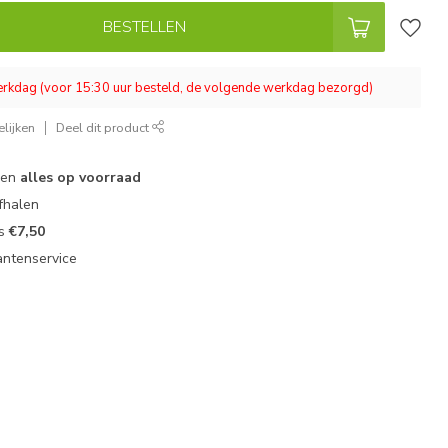
BESTELLEN
werkdag (voor 15:30 uur besteld, de volgende werkdag bezorgd)
lijken
Deel dit product
 en
alles op voorraad
fhalen
ts
€7,50
antenservice