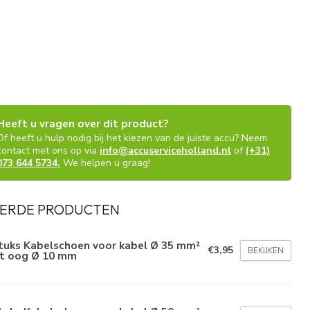
Heeft u vragen over dit product?
Of heeft u hulp nodig bij het kiezen van de juiste accu? Neem
contact met ons op via
info@accuserviceholland.nl
of
(+31)
073 644 5734.
We helpen u graag!
ERDE PRODUCTEN
stuks Kabelschoen voor kabel Ø 35 mm²
€3,95
BEKIJKEN
t oog Ø 10 mm