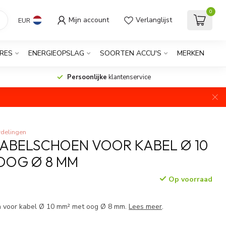
0
Mijn account
Verlanglijst
EUR
RES
ENERGIEOPSLAG
SOORTEN ACCU'S
MERKEN
Persoonlijke
klantenservice
rdelingen
KABELSCHOEN VOOR KABEL Ø 10
OOG Ø 8 MM
Op voorraad
n voor kabel Ø 10 mm² met oog Ø 8 mm.
Lees meer
.