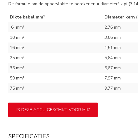
De formule om de oppervlakte te berekenen = diameter² x pi (3,14)
Dikte kabel mm²
Diameter kern (
6 mm²
2,76 mm
10 mm²
3,56 mm
16 mm²
4,51 mm
25 mm²
5,64 mm
35 mm²
6,67 mm
50 mm²
7,97 mm
75 mm²
9,77 mm
IS DEZE ACCU GESCHIKT VOOR MIJ?
SPECIFICATIES