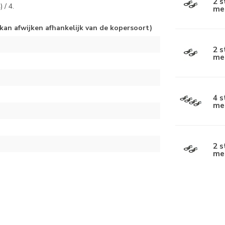
2 
 / 4.
me
kan afwijken afhankelijk van de kopersoort)
2 
me
4 
me
2 
me