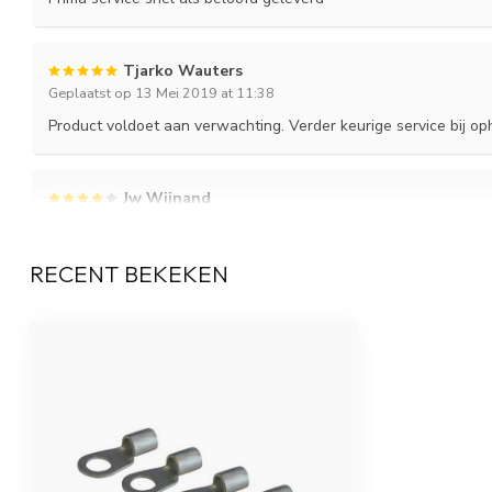
Tjarko Wauters
Geplaatst op 13 Mei 2019 at 11:38
Product voldoet aan verwachting. Verder keurige service bij op
Jw Wijnand
Geplaatst op 24 Maart 2019 at 17:54
Alles goed en optijd geleverd. Helaas niet de goede maat eige
RECENT BEKEKEN
Nick
Geplaatst op 11 Maart 2019 at 14:39
Goede service en kwaliteit kabelschoen!
Ronald
Geplaatst op 28 November 2018 at 16:41