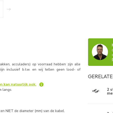
kken, acculaders) op voorraad hebben zijn alle
 zijn inclusief b.t.w. en wij tellen geen lood- of
GERELATE
n kan natuurlijk ook.
2 
m langs.
me
e en NIET de diameter (mm) van de kabel.