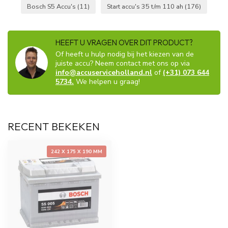
Bosch S5 Accu's
(11)
Start accu's 35 t/m 110 ah
(176)
HEEFT U VRAGEN OVER DIT PRODUCT?
Of heeft u hulp nodig bij het kiezen van de
juiste accu? Neem contact met ons op via
info@accuserviceholland.nl
of
(+31) 073 644
5734.
We helpen u graag!
RECENT BEKEKEN
242 X 175 X 190 MM