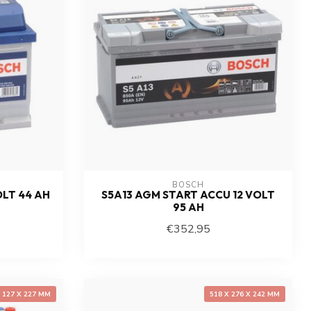
BOSCH
OLT 44 AH
S5A13 AGM START ACCU 12 VOLT
95 AH
€352,95
X 127 X 227 MM
518 X 276 X 242 MM