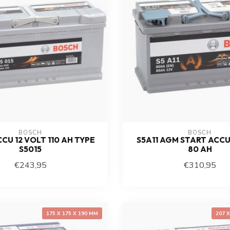
BOSCH
BOSCH
CU 12 VOLT 110 AH TYPE
S5A11 AGM START ACCU
S5015
80 AH
€243,95
€310,95
175 X 175 X 190 MM
207 