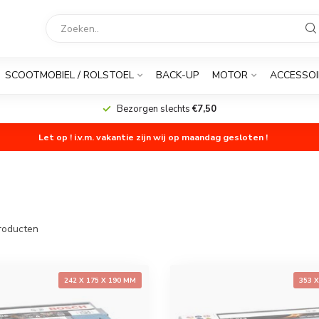
SCOOTMOBIEL / ROLSTOEL
BACK-UP
MOTOR
ACCESSOI
Bezorgen slechts
€7,50
Let op ! i.v.m. vakantie zijn wij op maandag gesloten !
roducten
242 X 175 X 190 MM
353 