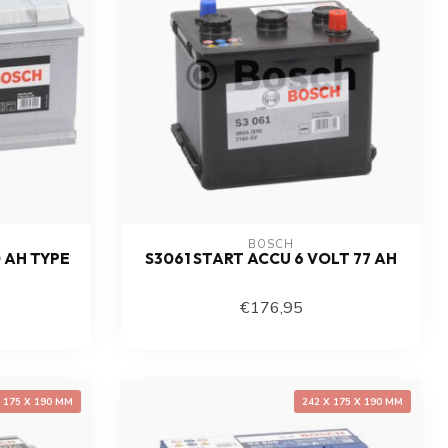
BOSCH
 AH TYPE
S3061 START ACCU 6 VOLT 77 AH
€176,95
X 175 X 190 MM
242 X 175 X 190 MM