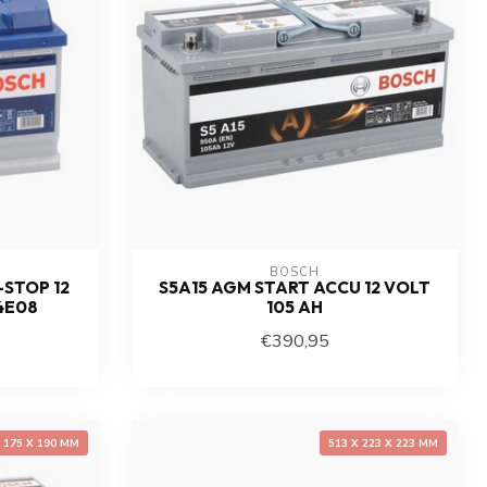
BOSCH
STOP 12
S5A15 AGM START ACCU 12 VOLT
4E08
105 AH
€390,95
X 175 X 190 MM
513 X 223 X 223 MM