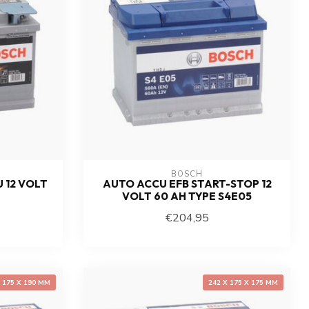
BOSCH
 12 VOLT
AUTO ACCU EFB START-STOP 12
VOLT 60 AH TYPE S4E05
€204,95
X 175 X 190 MM
242 X 175 X 175 MM