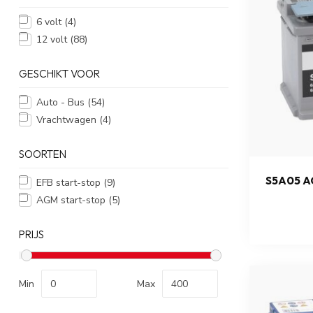
6 volt
(4)
12 volt
(88)
GESCHIKT VOOR
Auto - Bus
(54)
Vrachtwagen
(4)
SOORTEN
S5A05 A
EFB start-stop
(9)
AGM start-stop
(5)
PRIJS
Min
Max