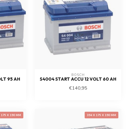
BOSCH
OLT 95 AH
S4004 START ACCU 12 VOLT 60 AH
€140,95
X 175 X 190 MM
394 X 175 X 190 MM