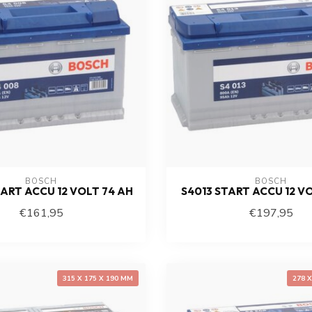
BOSCH
BOSCH
ART ACCU 12 VOLT 74 AH
S4013 START ACCU 12 V
€161,95
€197,95
315 X 175 X 190 MM
278 