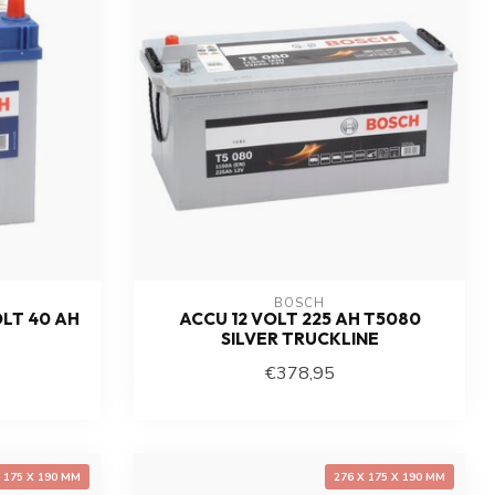
BOSCH
OLT 40 AH
ACCU 12 VOLT 225 AH T5080
SILVER TRUCKLINE
€378,95
X 175 X 190 MM
276 X 175 X 190 MM