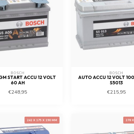
BOSCH
BOSCH
GM START ACCU 12 VOLT
AUTO ACCU 12 VOLT 100
60 AH
S5013
€248,95
€215,95
242 X 175 X 190 MM
278 