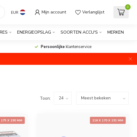
0
Mijn account
Verlanglijst
EUR
RES
ENERGIEOPSLAG
SOORTEN ACCU'S
MERKEN
Persoonlijke
klantenservice
Toon:
X 175 X 190 MM
216 X 170 X 191 MM