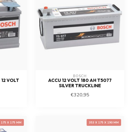
BOSCH
 12 VOLT
ACCU 12 VOLT 180 AH T5077
SILVER TRUCKLINE
€320,95
X 175 X 175 MM
353 X 175 X 190 MM