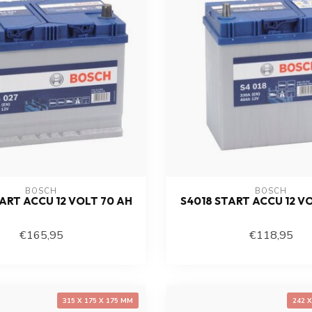
BOSCH
BOSCH
ART ACCU 12 VOLT 70 AH
S4018 START ACCU 12 V
€165,95
€118,95
315 X 175 X 175 MM
242 