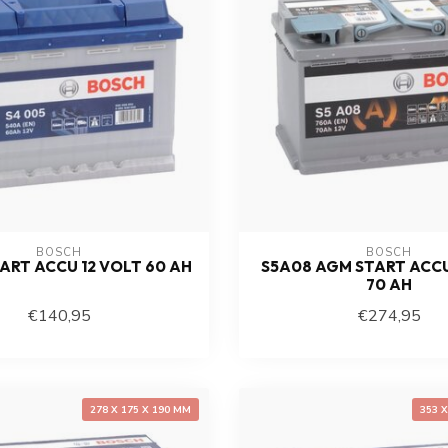
BOSCH
BOSCH
ART ACCU 12 VOLT 60 AH
S5A08 AGM START ACCU
70 AH
€140,95
€274,95
278 X 175 X 190 MM
353 