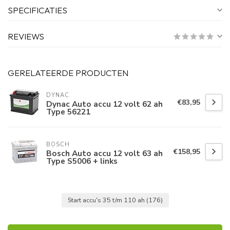
SPECIFICATIES
REVIEWS
GERELATEERDE PRODUCTEN
DYNAC
€83,95
Dynac Auto accu 12 volt 62 ah
Type 56221
BOSCH
€158,95
Bosch Auto accu 12 volt 63 ah
Type S5006 + links
Start accu's 35 t/m 110 ah
(176)