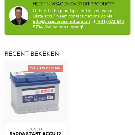
HEEFT U VRAGEN OVER DIT PRODUCT?
Of heeft u hulp nodig bij het kiezen van de
juiste accu? Neem contact met ons op via
info@accuserviceholland.nl
of
(+31) 073 644
5734.
We helpen u graag!
RECENT BEKEKEN
242 X 175 X 190 MM
BOSCH
S4006 START ACCU 12