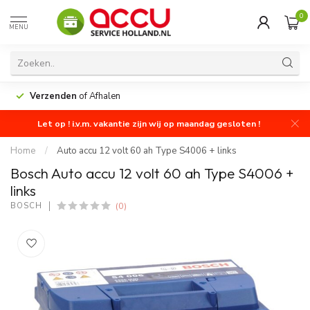
0
MENU
Verzenden
of Afhalen
Let op ! i.v.m. vakantie zijn wij op maandag gesloten !
Home
/
Auto accu 12 volt 60 ah Type S4006 + links
Bosch Auto accu 12 volt 60 ah Type S4006 +
links
(0)
BOSCH