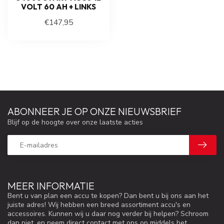
VOLT 60 AH + LINKS
€147,95
ABONNEER JE OP ONZE NIEUWSBRIEF
Blijf op de hoogte over onze laatste acties
MEER INFORMATIE
Bent u van plan een accu te kopen? Dan bent u bij ons aan het
juiste adres! Wij hebben een breed assortiment accu's en
accessoires. Kunnen wij u daar nog verder bij helpen? Schroom
dan niet, en neem direct contact met ons op middels het