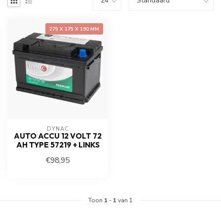
275 X 175 X 190 MM
DYNAC
AUTO ACCU 12 VOLT 72
AH TYPE 57219 + LINKS
€98,95
Toon
1
-
1
van 1