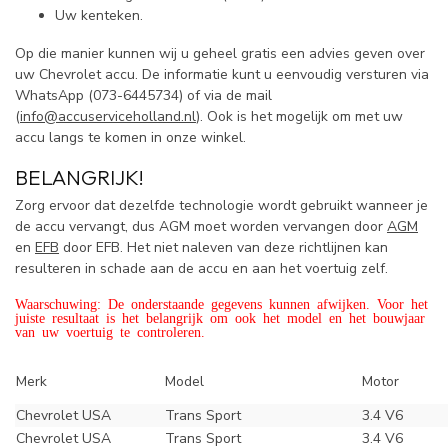
Uw kenteken.
Op die manier kunnen wij u geheel gratis een advies geven over
uw Chevrolet accu. De informatie kunt u eenvoudig versturen via
WhatsApp (
073-6445734) of via de mail
(
info@accuserviceholland.nl
). Ook is het mogelijk om met uw
accu langs te komen in onze winkel.
BELANGRIJK!
Zorg ervoor dat dezelfde technologie wordt gebruikt wanneer je
de accu vervangt, dus AGM moet worden vervangen door
AGM
en
EFB
door EFB. Het niet naleven van deze richtlijnen kan
resulteren in schade aan de accu en aan het voertuig zelf.
Waarschuwing: De onderstaande gegevens kunnen afwijken. Voor het
juiste resultaat is het belangrijk om ook het model en het bouwjaar
van uw voertuig te controleren.
Merk
Model
Motor
Chevrolet USA
Trans Sport
3.4 V6
Chevrolet USA
Trans Sport
3.4 V6